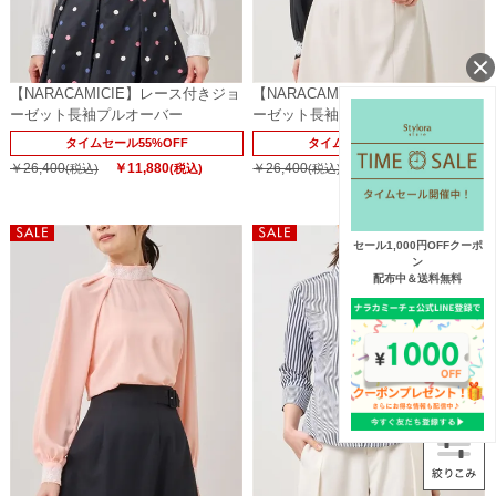
【NARACAMICIE】レース付きジョ
【NARACAMICIE】レース付きジョ
ーゼット長袖プルオーバー
ーゼット長袖プルオーバー
タイムセール55%OFF
タイムセール55%OFF
￥26,400
￥11,880
￥26,400
￥11,880
(税込)
(税込)
(税込)
(税込)
セール1,000円OFFクーポ
ン
配布中＆送料無料