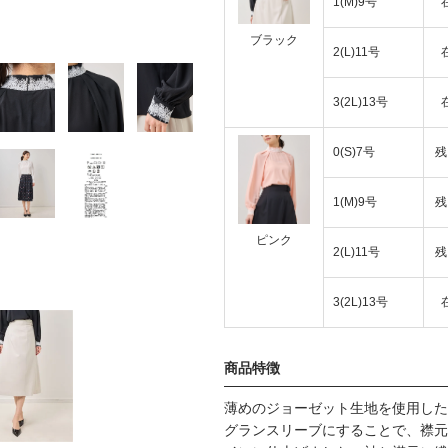
1(M)9号
ブラック
2(L)11号
3(2L)13号
0(S)7号
残
1(M)9号
残
ピンク
2(L)11号
残
3(2L)13号
商品特徴
薄めのジョーゼット生地を使用した
グランスリーブにすることで、襟元