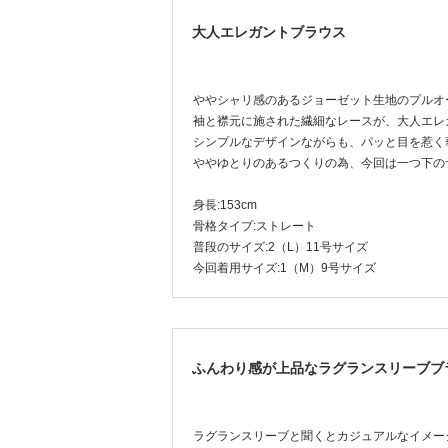
大人エレガントブラウス
シャリ感のあるジョーゼット生地のプルオ
袖と襟元に施された繊細なレースが、大人エレ
シンプルなデザインながらも、パッと目を惹く
ゆとりのあるつくりの為、今回は一つ下のサ
身長:153cm
骨格タイプ:ストレート
普段のサイズ:2（L）11号サイズ
今回着用サイズ:1（M）9号サイズ
ふんわり感が上品なラグランスリーブブ
ラグランスリーブと聞くとカジュアルなイメー