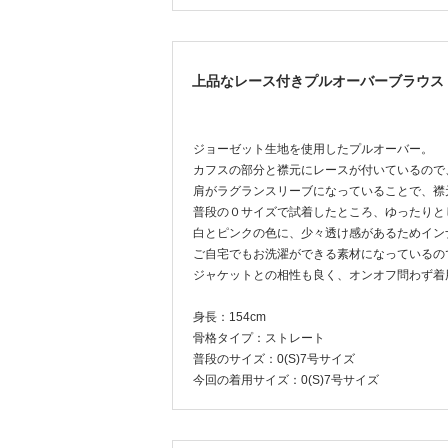
上品なレース付きプルオーバーブラウス
ジョーゼット生地を使用したプルオーバー。
カフスの部分と襟元にレースが付いているので
肩がラグランスリーブになっていることで、襟
普段の０サイズで試着したところ、ゆったりと
白とピンクの色に、少々透け感があるためイン
ご自宅でもお洗濯ができる素材になっているの
ジャケットとの相性も良く、オンオフ問わず着
身長：154cm
骨格タイプ：ストレート
普段のサイズ：0(S)7号サイズ
今回の着用サイズ：0(S)7号サイズ