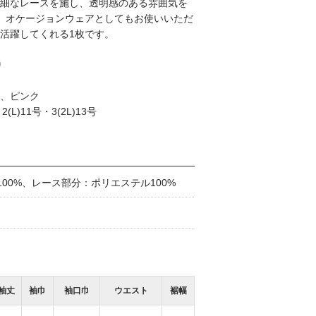
細なレースを施し、透明感のある雰囲気を
、オケージョンウェアとしてもお使いいただ
活躍してくれる1枚です。
り
、ピンク
(L)11号・3(2L)13号
00%、レース部分：ポリエステル100%
袖丈
袖巾
袖口巾
ウエスト
裾幅