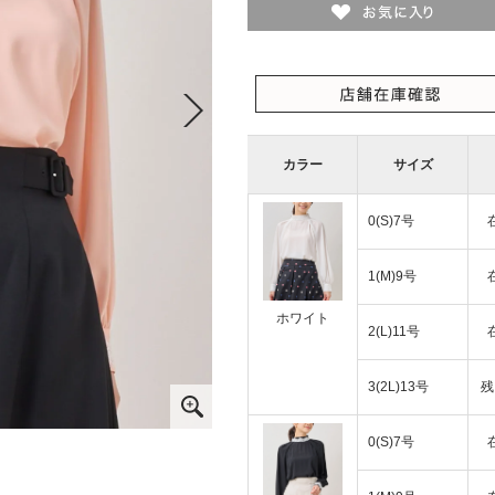
カラー
サイズ
0(S)7号
1(M)9号
ホワイト
2(L)11号
3(2L)13号
残
0(S)7号