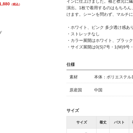
インに仕上げました。袖と襟元に繊
,880
（税込）
演出。1枚で着用するのはもちろん
けます。シーンを問わず、マルチに
・ホワイト、ピンク 多少透け感あ
プ
・ストレッチなし
・カラー展開はホワイト、ブラック
・サイズ展開は0(S)7号・1(M)9号・2
仕様
素材
本体：ポリエステル1
原産国
中国
サイズ
サイズ
着丈
バスト