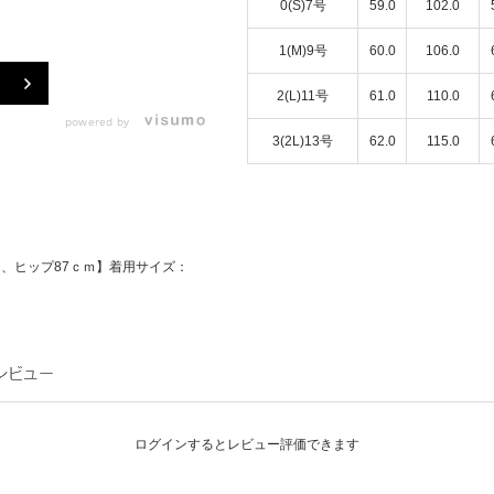
0(S)7号
59.0
102.0
1(M)9号
60.0
106.0
2(L)11号
61.0
110.0
powered by
3(2L)13号
62.0
115.0
ｍ、ヒップ87ｃｍ】着用サイズ：
ログインするとレビュー評価できます