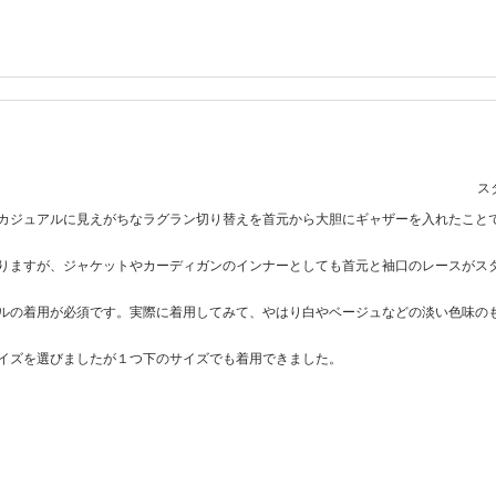
スタ
カジュアルに見えがちなラグラン切り替えを首元から大胆にギャザーを入れたこと
りますが、ジャケットやカーディガンのインナーとしても首元と袖口のレースがス
ルの着用が必須です。実際に着用してみて、やはり白やベージュなどの淡い色味の
イズを選びましたが１つ下のサイズでも着用できました。