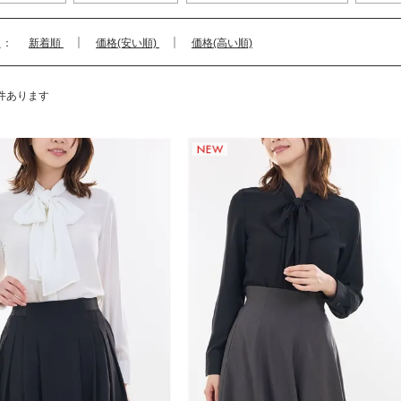
え：
新着順
価格(安い順)
価格(高い順)
件あります