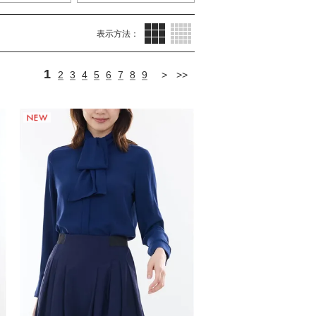
サムネイル(3列)
サムネイル(5列)
表示方法：
1
2
3
4
5
6
7
8
9
>
>>