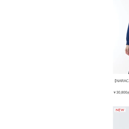
【NARA
￥30,800