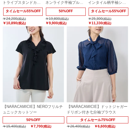
トライプスタンドカラ
ネンライク半袖プルオ
インタイル柄半袖シャ
ー七分袖シャツ
ーバー
ツ
タイムセール55%OFF
50%OFF
タイムセール55%OFF
￥24,200
￥19,800
￥25,300
(税込)
(税込)
(税込)
￥10,890
￥9,900
￥11,330
(税込)
(税込)
(税込)
【NARACAMICIE】NEROフリルチ
【NARACAMICIE】ドットジャガー
ュニックカットソー
ドリボン付き七分袖ブラウス
50%OFF
タイムセール75%OFF
￥15,400
￥7,700
￥26,400
￥6,600
(税込)
(税込)
(税込)
(税込)