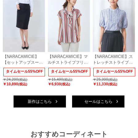
【NARACAMICIE】
【NARACAMICIE】マ
【NARACAMICIE】ス
【セットアップスーツ
ルチストライプフリル
トレッチストライプフ
対応】ストレッチダブ
カットソー
ロントデザインタック
タイムセール55%OFF
タイムセール55%OFF
タイムセール55%OFF
ルクロスタイトスカー
半袖ブラウス
￥24,200
￥15,400
￥25,300
ト
(税込)
(税込)
(税込)
￥10,890
￥6,930
￥11,330
(税込)
(税込)
(税込)
新作はこちら
セールはこちら
おすすめコーディネート