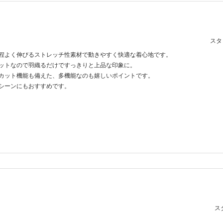
スタッ
程よく伸びるストレッチ性素材で動きやすく快適な着心地です。
ットなので羽織るだけですっきりと上品な印象に。
カット機能も備えた、多機能なのも嬉しいポイントです。
シーンにもおすすめです。
スタ