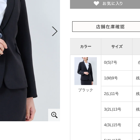
カラー
サイズ
0(S)7号
1(M)9号
残
ブラック
2(L)11号
残
3(2L)13号
残
4(3L)15号