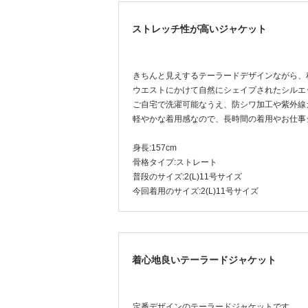
ストレッチ性が高いジャケット
きちんと見えするテーラードデザインながら、
ウエストにかけて自然にシェイプされたシルエ
ご自宅で洗濯可能なうえ、防シワ加工や紫外線
軽やかな着用感なので、長時間の着用やお仕事
身長:157cm
骨格タイプ:ストレート
普段のサイズ:2(L)11号サイズ
今回着用のサイズ:2(L)11号サイズ
着心地良いテーラードジャケット
定番デザインのテーラードジャケットです。