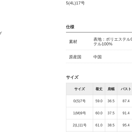
5(4L)17号
仕様
プ
表地：ポリエステル
素材
テル100%
原産国
中国
サイズ
サイズ
着丈
肩幅
バスト
0(S)7号
59.0
36.5
87.4
1(M)9号
60.0
37.5
91.4
2(L)11号
61.0
38.5
95.4