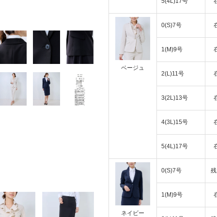
5(4L)17号
0(S)7号
1(M)9号
ベージュ
2(L)11号
3(2L)13号
4(3L)15号
5(4L)17号
0(S)7号
残
1(M)9号
ネイビー