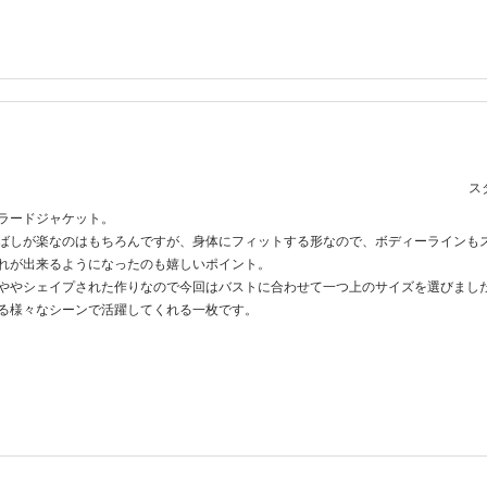
スタ
ラードジャケット。
ばしが楽なのはもちろんですが、身体にフィットする形なので、ボディーラインも
れが出来るようになったのも嬉しいポイント。
ややシェイプされた作りなので今回はバストに合わせて一つ上のサイズを選びまし
る様々なシーンで活躍してくれる一枚です。