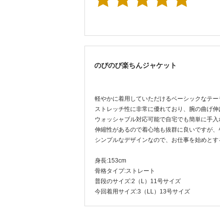
のびのび楽ちんジャケット
軽やかに着用していただけるベーシックなテー
ストレッチ性に非常に優れており、腕の曲げ伸
ウォッシャブル対応可能で自宅でも簡単に手入
伸縮性があるので着心地も抜群に良いですが、
シンプルなデザインなので、お仕事を始めとす
身長:153cm
骨格タイプ:ストレート
普段のサイズ:2（L）11号サイズ
今回着用サイズ:3（LL）13号サイズ