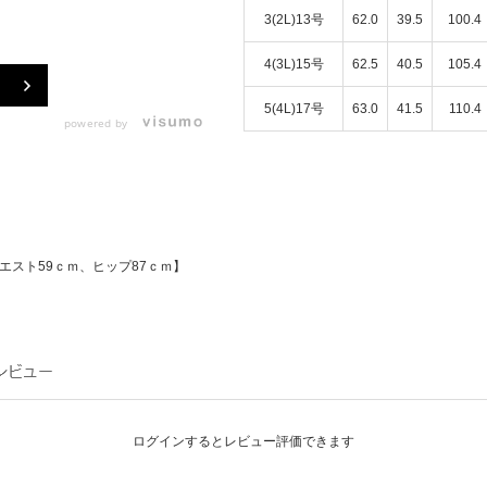
3(2L)13号
62.0
39.5
100.4
4(3L)15号
62.5
40.5
105.4
5(4L)17号
63.0
41.5
110.4
powered by
エスト59ｃｍ、ヒップ87ｃｍ】
ログインするとレビュー評価できます