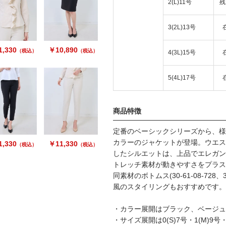
2(L)11号
残
3(2L)13号
,330
￥10,890
（税込）
（税込）
4(3L)15号
5(4L)17号
商品特徴
定番のベーシックシリーズから、様
カラーのジャケットが登場。ウエス
,330
￥11,330
（税込）
（税込）
したシルエットは、上品でエレガン
トレッチ素材が動きやすさをプラス
同素材のボトムス(30-61-08-728
風のスタイリングもおすすめです。
・カラー展開はブラック、ベージュ
・サイズ展開は0(S)7号・1(M)9号・2(