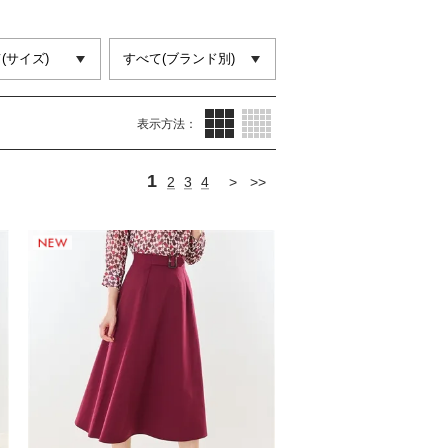
サムネイル(3列)
サムネイル(5列)
表示方法：
1
2
3
4
>
>>