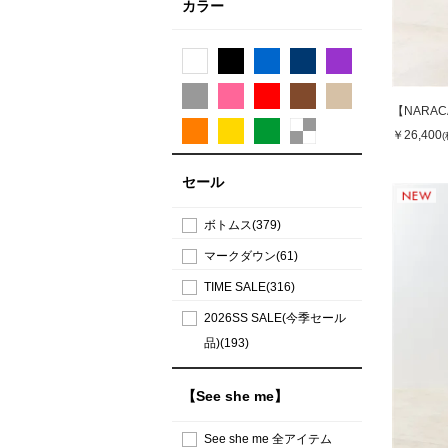
カラー
【NARA
￥26,400
セール
ボトムス(379)
マークダウン(61)
TIME SALE(316)
2026SS SALE(今季セール
品)(193)
【See she me】
See she me 全アイテム