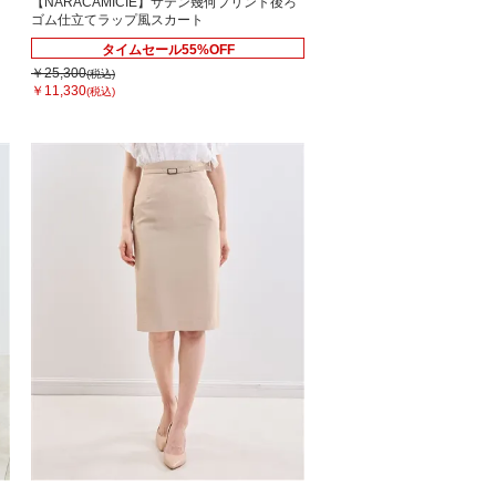
ト
【NARACAMICIE】サテン幾何プリント後ろ
ゴム仕立てラップ風スカート
タイムセール55%OFF
￥25,300
(税込)
￥11,330
(税込)