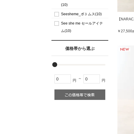
(10)
Seesheme_ボトムス(10)
【NARA
See she me セールアイテ
ム(10)
￥27,500
価格帯から選ぶ
～
円
円