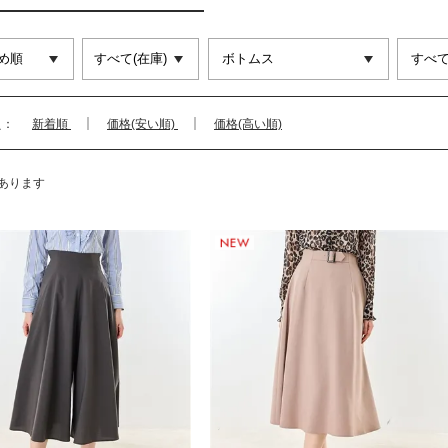
え：
新着順
価格(安い順)
価格(高い順)
あります