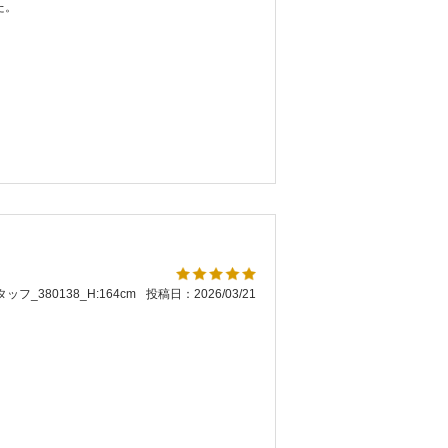
た。
ッフ_380138_H:164cm
投稿日：2026/03/21