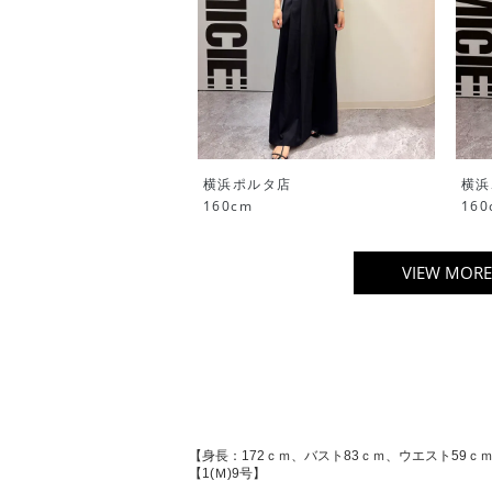
横浜ポルタ店
横浜
160cm
160
VIEW MORE
【身長：172ｃｍ、バスト83ｃｍ、ウエスト59ｃ
【1(Ｍ)9号】