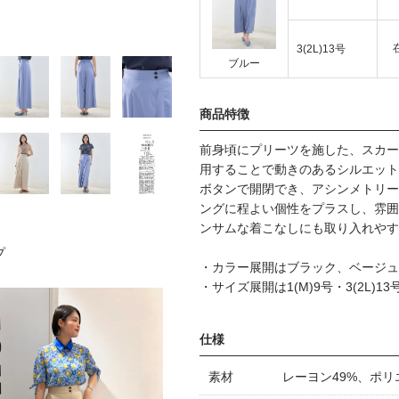
3(2L)13号
ブルー
商品特徴
前身頃にプリーツを施した、スカー
用することで動きのあるシルエット
ボタンで開閉でき、アシンメトリー
ングに程よい個性をプラスし、雰囲
ンサムな着こなしにも取り入れやす
プ
・カラー展開はブラック、ベージュ
・サイズ展開は1(M)9号・3(2L)13
仕様
素材
レーヨン49%、ポリ