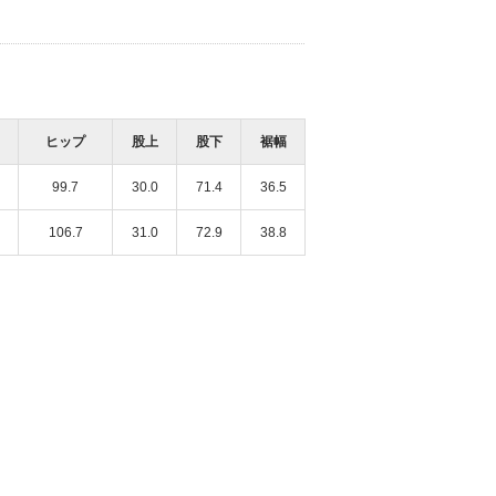
ヒップ
股上
股下
裾幅
名古屋三越店
横浜ポルタ店
99.7
30.0
71.4
36.5
160cm
160cm
106.7
31.0
72.9
38.8