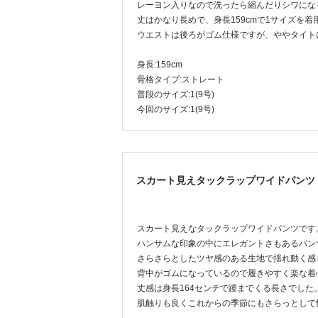
レーヨン入りなので洗ったら縮んだりシワにな
丈はかなり長めで、身長159cmで1サイズを
ウエストは後ろがゴム仕様ですが、ややタイト
身長:159cm
骨格タイプ:ストレート
普段のサイズ:1(9号)
今回のサイズ:1(9号)
スカート見えタックラップワイドパンツ
スカート見えなタックラップワイドパンツです
ハンサムな印象の中にエレガントさもあるパン
さらさらとしたツヤ感のある生地で揺れ動く感
背中がゴムになっているので履きやすく楽な着
丈感は身長164センチで踵までくる長さでし
肌触りも良くこれからの季節にもさらっとして