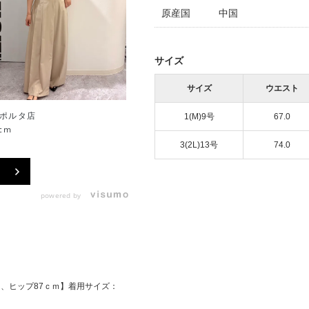
原産国
中国
サイズ
サイズ
ウエスト
ポルタ店
名古屋三越店
1(M)9号
67.0
cm
160cm
3(2L)13号
74.0
powered by
ｍ、ヒップ87ｃｍ】着用サイズ：