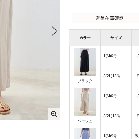
カラー
サイズ
1(M)9号
3(2L)13号
ブラック
1(M)9号
3(2L)13号
ベージュ
1(M)9号
残