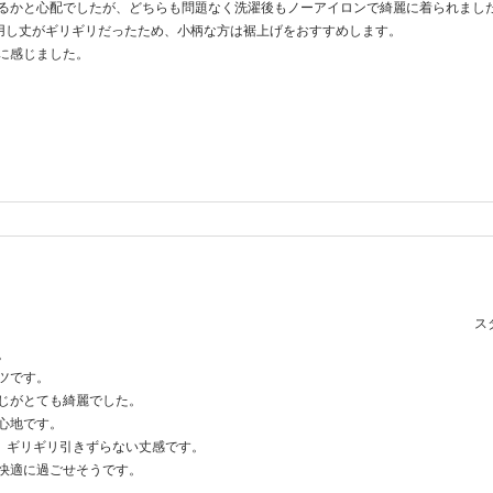
るかと心配でしたが、どちらも問題なく洗濯後もノーアイロンで綺麗に着られまし
着用し丈がギリギリだったため、小柄な方は裾上げをおすすめします。
に感じました。
スタ
。
ツです。
じがとても綺麗でした。
心地です。
た。ギリギリ引きずらない丈感です。
快適に過ごせそうです。