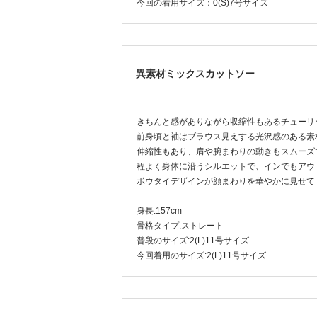
今回の着用サイズ：0(S)7号サイズ
異素材ミックスカットソー
きちんと感がありながら収縮性もあるチューリ
前身頃と袖はブラウス見えする光沢感のある素
伸縮性もあり、肩や腕まわりの動きもスムーズ
程よく身体に沿うシルエットで、インでもアウ
ボウタイデザインが顔まわりを華やかに見せて
身長:157cm
骨格タイプ:ストレート
普段のサイズ:2(L)11号サイズ
今回着用のサイズ:2(L)11号サイズ