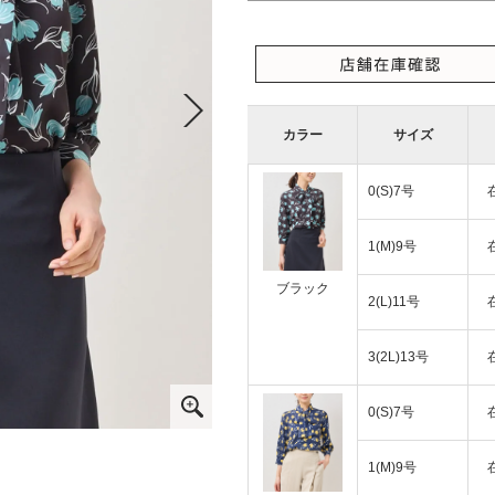
カラー
サイズ
0(S)7号
1(M)9号
ブラック
2(L)11号
3(2L)13号
0(S)7号
1(M)9号