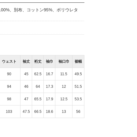
00%、別布、コットン95%、ポリウレタ
ウェスト
袖丈
裄丈
袖巾
袖口巾
裾幅
90
45
62.5
16.7
11.5
49.5
94
46
64
17.3
12
51.5
98
47
65.5
17.9
12.5
53.5
103
47.5
66.5
18.6
13
56