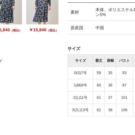
本体、ポリエステル1
素材
ン5%
原産国
中国
,840
￥15,840
（税込）
（税込）
サイズ
サイズ
着丈
肩幅
バスト
プ
0(S)7号
59
35
93
1(M)9号
60
36
97
2(L)11号
61
37
101
3(2L)13号
62
38
106