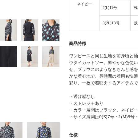
ネイビー
2(L)11号
残
3(2L)13号
残
商品特徴
ワンピースと同じ生地を前身頃と袖
ウタイカットソー。鮮やかな色使い
せ、ブラウスのようなきちんと感を
かな着心地で、長時間の着用も快適
彩り、一枚で着映えするアイテムで
・透け感なし
・ストレッチあり
・カラー展開はブラック、ネイビー
・サイズ展開は0(S)7号・1(M)9号・2
仕様