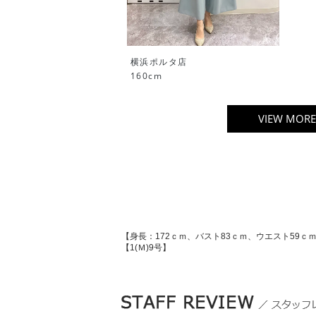
横浜ポルタ店
160cm
VIEW MORE
【身長：172ｃｍ、バスト83ｃｍ、ウエスト59ｃ
【1(Ｍ)9号】