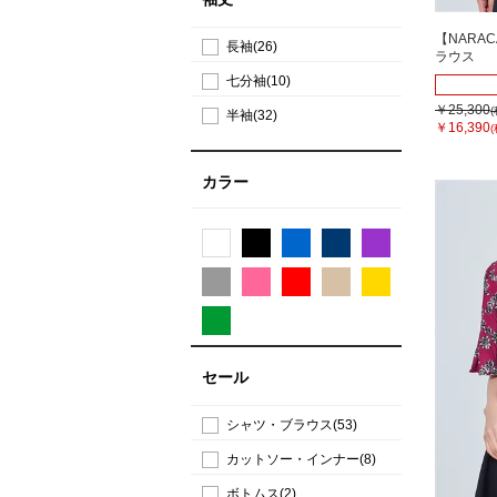
【NARA
長袖(26)
ラウス
七分袖(10)
￥25,300
半袖(32)
￥16,390
カラー
セール
シャツ・ブラウス(53)
カットソー・インナー(8)
ボトムス(2)