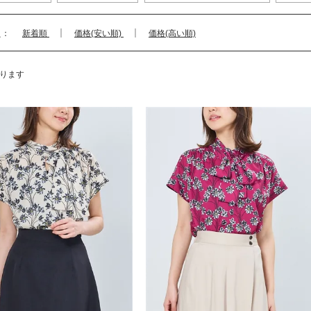
え：
新着順
価格(安い順)
価格(高い順)
ります