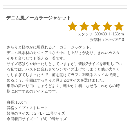
デニム風ノーカラージャケット
スタッフ_300430_H:153cm
投稿日：2026/04/10
さらりと軽やかに羽織れるノーカラージャケット。
デニム風素材のカジュアルさの中にも上品さがあり、きれいめスタ
イルと合わせても映える一着です。
サイズ感はややゆったりとしていますが、普段2サイズを着用してい
る私では、バストに合わせてワンサイズ上げてしまうと他が大きく
なりすぎてしまったので、前を開けてラフに羽織るスタイルで楽し
めるよう、今回はすっきりと見える1サイズを選びました。
季節の変わり目にちょうどよく、軽やかに着こなせるこれからの時
期におすすめのアイテムです。
身長:153cm
骨格タイプ：ストレート
普段のサイズ:：2（L）11号サイズ
今回着用サイズ：1（M）9号サイズ