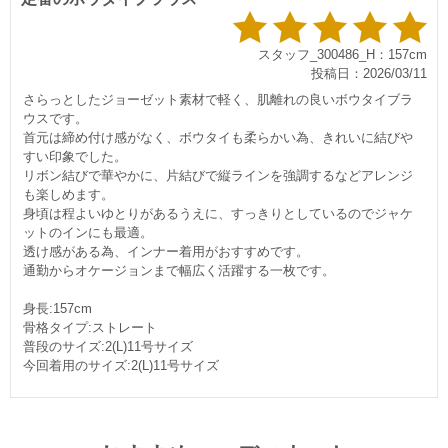
スタッフ_300486_H：157cm
投稿日：2026/03/11
さらっとしたジョーゼット素材で軽く、肌離れの良いボウタイブラ
ウスです。
首元は締め付け感がなく、ボウタイも柔らかい為、きれいに結び
すい印象でした。
リボン結びで華やかに、片結びで縦ラインを強調するなどアレンジ
も楽しめます。
身頃は程よいゆとりがあるうえに、すっきりとしているのでジャケ
ットのインにも最適。
透け感がある為、インナー着用がおすすめです。
通勤からオケージョンまで幅広く活躍する一枚です。
身長:157cm
骨格タイプ:ストレート
普段のサイズ:2(L)11号サイズ
今回着用のサイズ:2(L)11号サイズ