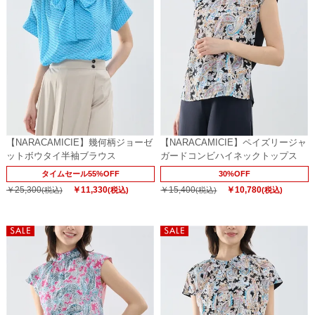
【NARACAMICIE】幾何柄ジョーゼ
【NARACAMICIE】ペイズリージャ
ットボウタイ半袖ブラウス
ガードコンビハイネックトップス
タイムセール55%OFF
30%OFF
￥25,300
￥11,330
￥15,400
￥10,780
(税込)
(税込)
(税込)
(税込)