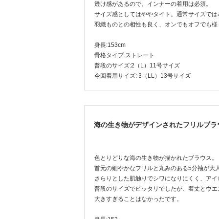
透け感があるので、インナーの着用は必須。
サイズ感としてはややタイト。通常サイズでは
羽織ものとの相性も良く、オンでもオフでも様
身長:153cm
骨格タイプ:ストレート
普段のサイズ:2（L）11号サイズ
今回着用サイズ: 3（LL）13号サイズ
海の生き物がデザインされたフリルブラ
色とりどりな海の生き物が描かれたブラウス。
首元の細やかなフリルと丸みのある5分袖が大
さらりとした肌触りでシワになりにくく、アイ
普段のサイズでピッタリでしたが、着丈とウエ
大きすぎることはなかったです。