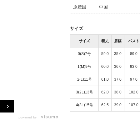
原産国
中国
サイズ
サイズ
着丈
肩幅
バスト
0(S)7号
59.0
35.0
89.0
1(M)9号
60.0
36.0
93.0
2(L)11号
61.0
37.0
97.0
3(2L)13号
62.0
38.0
102.0
4(3L)15号
62.5
39.0
107.0
powered by