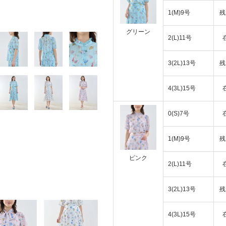
1(M)9号
残
グリーン
2(L)11号
3(2L)13号
残
4(3L)15号
0(S)7号
1(M)9号
残
ピンク
2(L)11号
3(2L)13号
残
4(3L)15号