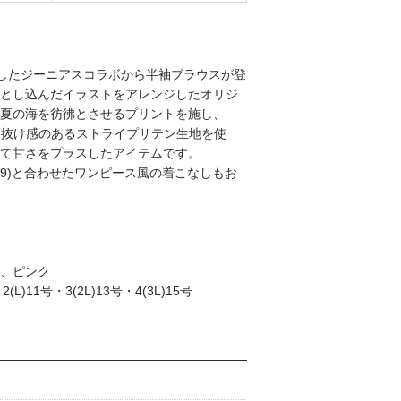
ーマにしたジーニアスコラボから半袖ブラウスが登
とし込んだイラストをアレンジしたオリジ
夏の海を彷彿とさせるプリントを施し、
。抜け感のあるストライプサテン生地を使
て甘さをプラスしたアイテムです。
-579)と合わせたワンピース風の着こなしもお
、ピンク
L)11号・3(2L)13号・4(3L)15号