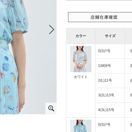
カラー
サイズ
0(S)7号
1(M)9号
ホワイト
2(L)11号
3(2L)13号
4(3L)15号
0(S)7号