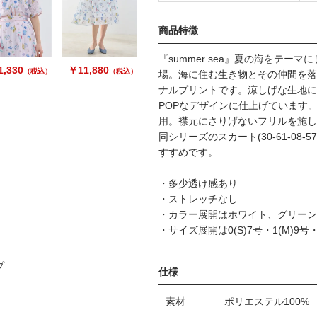
商品特徴
『summer sea』夏の海をテ
,330
￥11,880
（税込）
（税込）
場。海に住む生き物とその仲間を落
ナルプリントです。涼しげな生地に
POPなデザインに仕上げています
用。襟元にさりげないフリルを施し
同シリーズのスカート(30-61-08
すすめです。
・多少透け感あり
・ストレッチなし
・カラー展開はホワイト、グリーン
・サイズ展開は0(S)7号・1(M)9号・2(
プ
仕様
素材
ポリエステル100%