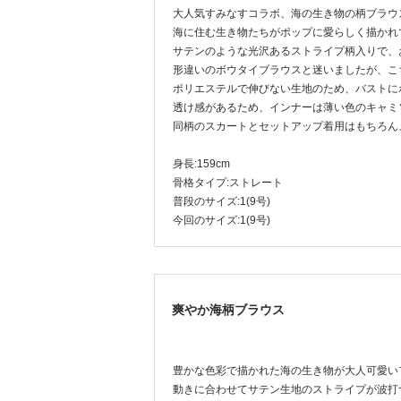
大人気すみなすコラボ、海の生き物の柄ブラウ
海に住む生き物たちがポップに愛らしく描かれ
サテンのような光沢あるストライプ柄入りで、
形違いのボウタイブラウスと迷いましたが、こ
ポリエステルで伸びない生地のため、バストに
透け感があるため、インナーは薄い色のキャミ
同柄のスカートとセットアップ着用はもちろん
身長:159cm
骨格タイプ:ストレート
普段のサイズ:1(9号)
今回のサイズ:1(9号)
爽やか海柄ブラウス
豊かな色彩で描かれた海の生き物が大人可愛い
動きに合わせてサテン生地のストライプが波打