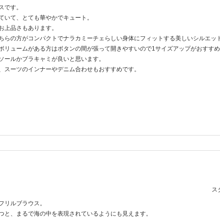
スです。
ていて、とても華やかでキュート。
お上品さもあります。
ちらの方がコンパクトでナラカミーチェらしい身体にフィットする美しいシルエッ
ボリュームがある方はボタンの間が張って開きやすいので1サイズアップがおすす
ソールかブラキャミが良いと思います。
、スーツのインナーやデニム合わせもおすすめです。
スタ
フリルブラウス。
つと、まるで海の中を表現されているようにも見えます。