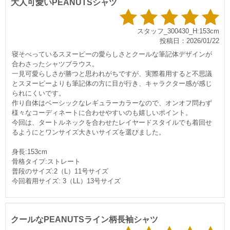
大人可愛いPEANUTSシャツ
スタッフ_300430_H:153cm
投稿日：2026/01/22
寝そべっているスヌーピーの愛らしさとクールな筆記体デザインが
合わさったシャツブラウス。
一見可愛らしさが勝つと思われがちですが、実際着用すると不思議
とスヌーピーよりも筆記体の方に目が行き、キャラクター感が感じ
られにくいです。
作り自体はベーシックなレギュラーカラーなので、オンオフ問わず
様々なコーディネートに合わせやすいのも嬉しいポイント。
今回は、タートルネックを合わせたレイヤードスタイルでも着回せ
るようにとワンサイズ大きいサイズを選びました。
身長:153cm
骨格タイプ:ストレート
普段のサイズ:2（L）11号サイズ
今回着用サイズ: 3（LL）13号サイズ
クールなPEANUTSライン柄長袖シャツ