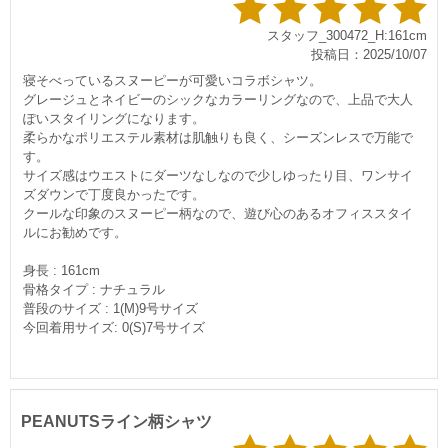
スタッフ_300472_H:161cm
投稿日：2025/10/07
寝そべっているスヌーピーが可愛いコラボシャツ。
グレージュとネイビーのシックなカラーリングなので、上品で大人
ぽいスタイリングになります。
柔らかなポリエステル素材は肌触りも良く、シーズンレスで万能で
す。
サイズ感はウエストにダーツなしなので少しゆったり目、ワンサイ
ズダウンで丁度良かったです。
クールな印象のスヌーピー柄なので、遊び心のあるオフィススタイ
ルにお勧めです。
身長 : 161cm
骨格タイプ : ナチュラル
普段のサイズ : 1(M)9号サイズ
今回着用サイズ: 0(S)7号サイズ
PEANUTSライン柄シャツ