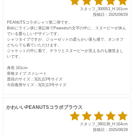
スタッフ_300053_H:161cm
投稿日：2025/09/29
PEANUTSコラボシャツ第二弾です。
斜めにライン状に筆記体でPeanutsの文字の中に、スヌーピーが休ん
でいる愛らしいデザインです。
シャツタイプですが、ジョーゼットの柔らかい落ち感で、オンオフ
どちらでも着ていただけます。
ジャケットの中に着て、チラリとスヌーピーが見えるのも微笑まし
いです。
身長:161cm
骨格タイプ:ストレート
普段のサイズ：3(2L)13号サイズ
今回着用サイズ：3(2L)13号サイズ
かわいいPEANUTSコラボブラウス
スタッフ_380138_H:164cm
投稿日：2025/09/28