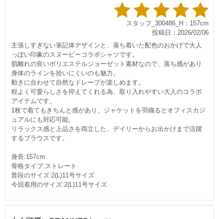
スタッフ_300486_H：157cm
投稿日：2026/02/06
主張しすぎない筆記体デザインと、落ち着いた配色のおかげで大人
っぽい印象のスヌーピーコラボシャツです。
肌離れの良いポリエステルジョーゼット素材なので、落ち感があり
身体のラインを拾いにくいのも魅力。
動きに合わせて自然なドレープが楽しめます。
程よく可愛らしさを抑えてくれる為、取り入れやすい大人のコラボ
アイテムです。
1枚で着てもきちんと感があり、ジャケットを羽織るとオフィスカジ
ュアルにも対応可能。
リラックス感と上品さを両立した、デイリーからお出かけまで活躍
するブラウスです。
身長:157cm
骨格タイプ:ストレート
普段のサイズ:2(L)11号サイズ
今回着用のサイズ:2(L)11号サイズ