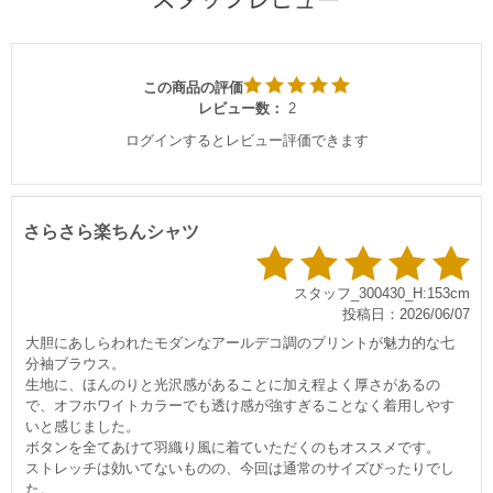
この商品の評価
レビュー数：
2
ログインするとレビュー評価できます
さらさら楽ちんシャツ
スタッフ_300430_H:153cm
投稿日：2026/06/07
大胆にあしらわれたモダンなアールデコ調のプリントが魅力的な七
分袖ブラウス。
生地に、ほんのりと光沢感があることに加え程よく厚さがあるの
で、オフホワイトカラーでも透け感が強すぎることなく着用しやす
いと感じました。
ボタンを全てあけて羽織り風に着ていただくのもオススメです。
ストレッチは効いてないものの、今回は通常のサイズぴったりでし
た。