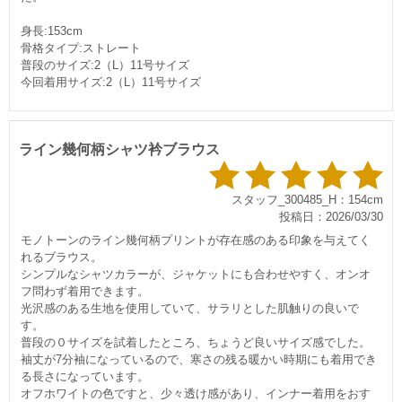
身長:153cm
骨格タイプ:ストレート
普段のサイズ:2（L）11号サイズ
今回着用サイズ:2（L）11号サイズ
ライン幾何柄シャツ衿ブラウス
スタッフ_300485_H：154cm
投稿日：2026/03/30
モノトーンのライン幾何柄プリントが存在感のある印象を与えてく
れるブラウス。
シンプルなシャツカラーが、ジャケットにも合わせやすく、オンオ
フ問わず着用できます。
光沢感のある生地を使用していて、サラリとした肌触りの良いで
す。
普段の０サイズを試着したところ、ちょうど良いサイズ感でした。
袖丈が7分袖になっているので、寒さの残る暖かい時期にも着用でき
る長さになっています。
オフホワイトの色ですと、少々透け感があり、インナー着用をおす