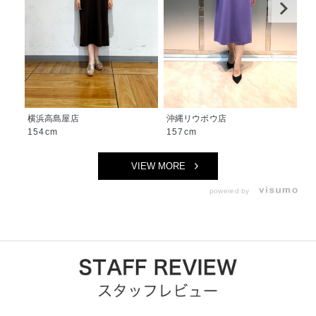
横浜高島屋店
沖縄リウボウ店
沖
154cm
157cm
1
VIEW MORE
powered by