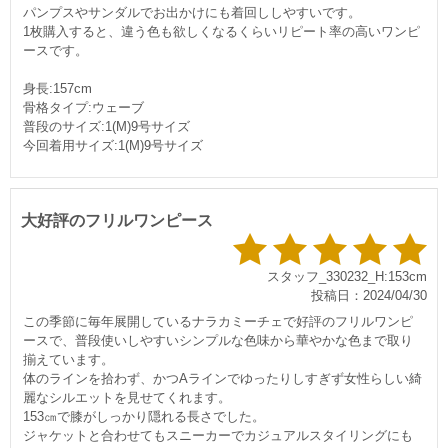
パンプスやサンダルでお出かけにも着回ししやすいです。
1枚購入すると、違う色も欲しくなるくらいリピート率の高いワンピ
ースです。
身長:157cm
骨格タイプ:ウェーブ
普段のサイズ:1(M)9号サイズ
今回着用サイズ:1(M)9号サイズ
大好評のフリルワンピース
スタッフ_330232_H:153cm
投稿日：2024/04/30
この季節に毎年展開しているナラカミーチェで好評のフリルワンピ
ースで、普段使いしやすいシンプルな色味から華やかな色まで取り
揃えています。
体のラインを拾わず、かつAラインでゆったりしすぎず女性らしい綺
麗なシルエットを見せてくれます。
153㎝で膝がしっかり隠れる長さでした。
ジャケットと合わせてもスニーカーでカジュアルスタイリングにも