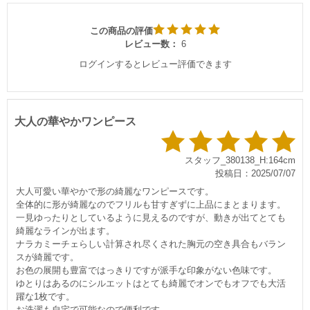
この商品の評価
レビュー数：
6
ログインするとレビュー評価できます
大人の華やかワンピース
スタッフ_380138_H:164cm
投稿日：2025/07/07
大人可愛い華やかで形の綺麗なワンピースです。
全体的に形が綺麗なのでフリルも甘すぎずに上品にまとまります。
一見ゆったりとしているように見えるのですが、動きが出てとても
綺麗なラインが出ます。
ナラカミーチェらしい計算され尽くされた胸元の空き具合もバラン
スが綺麗です。
お色の展開も豊富ではっきりですが派手な印象がない色味です。
ゆとりはあるのにシルエットはとても綺麗でオンでもオフでも大活
躍な1枚です。
お洗濯も自宅で可能なので便利です。