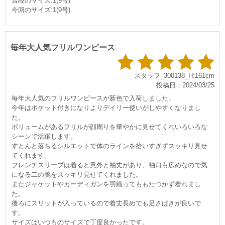
普段のサイズ:1(9号)
今回のサイズ:1(9号)
毎年大人気フリルワンピース
スタッフ_300138_H:161cm
投稿日：2024/03/25
毎年大人気のフリルワンピースが新色で入荷しました。
今年はポケット付きになりよりデイリー使いがしやすくなりまし
た。
ボリュームがあるフリルが顔周りを華やかに見せてくれいろいろな
シーンで活躍します。
すとんと落ちるシルエットで体のラインを拾いすぎずスッキリ見せ
てくれます。
フレンチスリーブは着ると意外と袖丈があり、袖口も広めなので気
になる二の腕をスッキリ見せてくれました。
またジャケットやカーディガンを羽織ってももたつかず着れまし
た。
後ろにスリットが入っているので着丈長めでも足さばきが良いで
す。
サイズはいつものサイズで丁度良かったです。