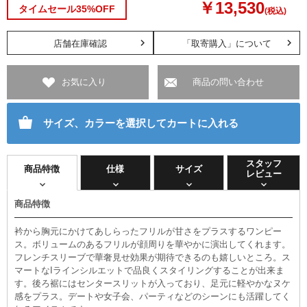
￥13,530
タイムセール35%OFF
(税込)
店舗在庫確認
「取寄購入」について
お気に入り
商品の問い合わせ
サイズ、カラーを選択してカートに入れる
スタッフ
商品特徴
仕様
サイズ
レビュー
商品特徴
衿から胸元にかけてあしらったフリルが甘さをプラスするワンピー
ス。ボリュームのあるフリルが顔周りを華やかに演出してくれます。
フレンチスリーブで華奢見せ効果が期待できるのも嬉しいところ。ス
マートなIラインシルエットで品良くスタイリングすることが出来ま
す。後ろ裾にはセンタースリットが入っており、足元に軽やかなヌケ
感をプラス。デートや女子会、パーティなどのシーンにも活躍してく