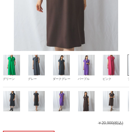
グリーン
グレー
ダークグレー
パープル
ピンク
ブ
￥20,900
(税込)