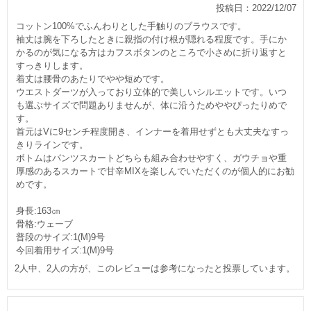
投稿日：2022/12/07
コットン100%でふんわりとした手触りのブラウスです。
袖丈は腕を下ろしたときに親指の付け根が隠れる程度です。手にか
かるのが気になる方はカフスボタンのところで小さめに折り返すと
すっきりします。
着丈は腰骨のあたりでやや短めです。
ウエストダーツが入っており立体的で美しいシルエットです。いつ
も選ぶサイズで問題ありませんが、体に沿うためややぴったりめで
す。
首元はVに9センチ程度開き、インナーを着用せずとも大丈夫なすっ
きりラインです。
ボトムはパンツスカートどちらも組み合わせやすく、ガウチョや重
厚感のあるスカートで甘辛MIXを楽しんでいただくのが個人的にお勧
めです。
身長:163㎝
骨格:ウェーブ
普段のサイズ:1(M)9号
今回着用サイズ:1(M)9号
2人中、2人の方が、このレビューは参考になったと投票しています。