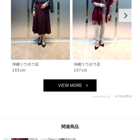
沖縄リウボウ店
沖縄リウボウ店
神
155cm
157cm
1
VIEW MORE
powered by
関連商品