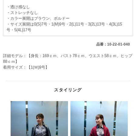
・透け感なし
・ストレッチなし
・カラー展開はブラウン、ボルドー
・サイズ展開は0(S)7号・1(M)9号・2(L)11号・3(2L)13号・4(3L)15
号・5(4L)17号
品番：10-22-01-040
詳細モデル：【身長：169ｃｍ、バスト78ｃｍ、ウエスト58ｃｍ、ヒップ
88ｃｍ】
着用サイズ：【1(Ｍ)9号】
スタイリング