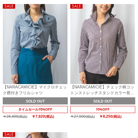
【NARACAMICIE】マイクロチェッ
【NARACAMICIE】チェック柄コッ
ク襟付きフリルシャツ
トンストレッチスタンドカラー長袖
シャツ
SOLD OUT
SOLD OUT
タイムセール70%OFF
70%OFF
￥26,400
￥7,920
￥27,500
￥8,250
(税込)
(税込)
(税込)
(税込)