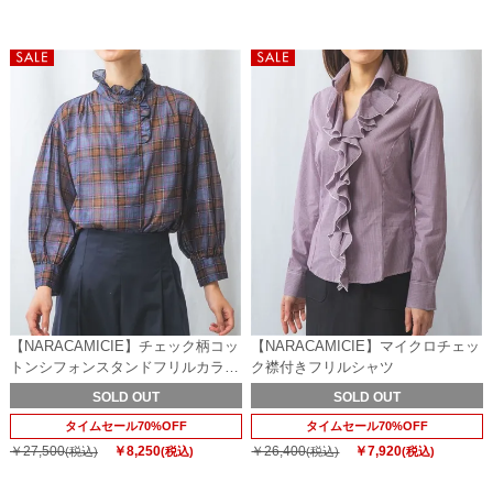
【NARACAMICIE】チェック柄コッ
【NARACAMICIE】マイクロチェッ
トンシフォンスタンドフリルカラー
ク襟付きフリルシャツ
ブラウス
SOLD OUT
SOLD OUT
タイムセール70%OFF
タイムセール70%OFF
￥27,500
￥8,250
￥26,400
￥7,920
(税込)
(税込)
(税込)
(税込)