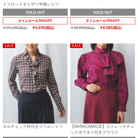
ドフロントギャザー半袖シャツ
SOLD OUT
SOLD OUT
タイムセール70%OFF
タイムセール70%OFF
￥23,100
￥6,930
￥28,600
￥8,580
(税込)
(税込)
(税込)
(税込)
ネルチェック衿付きフリルシャツ
【NARACAMICIE】ストレッチチェ
ックボウタイ付きブラウス