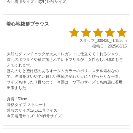
今回着用サイズ：3(2L)13号サイズ
着心地抜群ブラウス
スタッフ_300430_H:153cm
投稿日：2025/08/15
大胆なグレンチェックが大人エレガントに仕立ててくれるシャツ。
首元のボウタイや袖に施されているフリルが、女性らしい印象を与
えてくれます。
ほんのりと透け感のあるオータムカラーのポリエステル素材なの
で、洋服を迷いやすい難しい季節の変わり目にもぴったりな一着。
サイズもゆったり目なので、今回は一つ下のサイズでも綺麗に着用
出来ました。
身長:153cm
骨格タイプ:ストレート
普段のサイズ:2(L)11号サイズ
今回着用サイズ: 1(M)9号サイズ