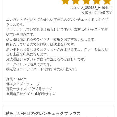
スタッフ_380138_H:164cm
投稿日：2025/07/27
エレガントですがとても優しい雰囲気のグレンチェックボウタイブ
ラウスです。
サラサラとしていて色味は秋らしいですが、素材は今ジャストで着
すい生地感です。
少し透け感があるのでインナー着用をおすすめいたします。
白も入っているのでお顔映りは沈まないです。
黒いボトムと合わせるとグッと引き締まりますし、グレーと合わせ
ると上品な印象になります。
お洗濯はジャブジャブ自宅で洗えるのが嬉しいです。
ノーアイロンで着用できます。
秋先取りコーディネートでおすすめの1枚です。
身長：164cm
骨格タイプ：ウェーブ
普段のサイズ：1(M)9号サイズ
今回着用サイズ：1(M)9号サイズ
秋らしい色目のグレンチェックブラウス