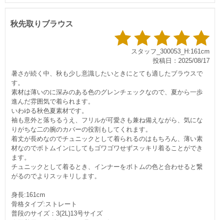
秋先取りブラウス
スタッフ_300053_H:161cm
投稿日：2025/08/17
暑さが続く中、秋も少し意識したいときにとても適したブラウスで
す。
素材は薄いのに深みのある色のグレンチェックなので、夏から一歩
進んだ雰囲気で着られます。
いわゆる秋色夏素材です。
袖も意外と落ちるうえ、フリルが可愛さも兼ね備えながら、気にな
りがちな二の腕のカバーの役割もしてくれます。
着丈が長めなのでチュニックとして着られるのはもちろん、薄い素
材なのでボトムインにしてもゴワゴワせずスッキリ着ることができ
ます。
チュニックとして着るとき、インナーをボトムの色と合わせると繋
がるのでよりスッキリします。
身長:161cm
骨格タイプ:ストレート
普段のサイズ：3(2L)13号サイズ