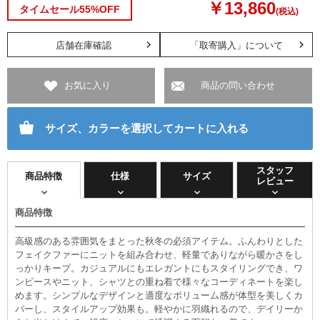
￥13,860
タイムセール55%OFF
(税込)
店舗在庫確認
「取寄購入」について
お気に入り
商品の問い合わせ
サイズ、カラーを選択してカートに入れる
スタッフ
商品特徴
仕様
サイズ
レビュー
商品特徴
高級感のある雰囲気をまとった秋冬の必須アイテム。ふんわりとした
フェイクファーにニットを組み合わせ、軽量でありながら暖かさをし
っかりキープ。カジュアルにもエレガントにもスタイリングでき、ワ
ンピースやニット、シャツとの重ね着で様々なコーディネートを楽し
めます。シンプルなデザインと適度なボリューム感が体型を美しくカ
バーし、スタイルアップ効果も。軽やかに羽織れるので、デイリーか