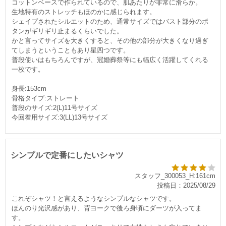
コットンベースで作られているので、肌あたりが非常に滑らか。
生地特有のストレッチもほのかに感じられます。
シェイプされたシルエットのため、通常サイズではバスト部分のボ
タンがギリギリ止まるくらいでした。
かと言ってサイズを大きくすると、その他の部分が大きくなり過ぎ
てしまうということもあり星四つです。
普段使いはもちろんですが、冠婚葬祭等にも幅広く活躍してくれる
一枚です。
身長:153cm
骨格タイプ:ストレート
普段のサイズ:2(L)11号サイズ
今回着用サイズ:3(LL)13号サイズ
シンプルで定番にしたいシャツ
スタッフ_300053_H:161cm
投稿日：2025/08/29
これぞシャツ！と言えるようなシンプルなシャツです。
ほんのり光沢感があり、背ヨークで後ろ身頃にダーツが入ってま
す。