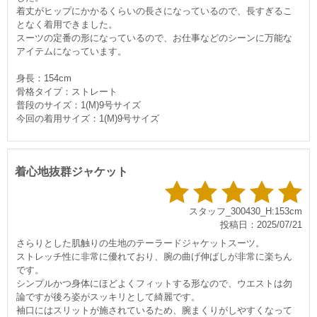
着丈がヒップにかかるくらいの長さになっているので、長すぎるこ
となく着用できました。
スーツの定番の形になっているので、お仕事などのシーンに万能な
アイテムになっています。
身長：154cm
骨格タイプ：ストレート
普段のサイズ：1(M)9号サイズ
今回の着用サイズ：1(M)9号サイズ
着心地抜群ジャケット
スタッフ_300430_H:153cm
投稿日：2025/07/21
さらりとした肌触りの生地のテーラードジャケットスーツ。
ストレッチ性に非常に優れており、腕の曲げ伸ばしが非常に楽ちん
です。
シンプルかつ身体にほどよくフィットする形なので、ウエストは勿
論ですが後ろ姿がスッキリとして綺麗です。
袖口にはスリットが施されているため、腕まくりがしやすくなって