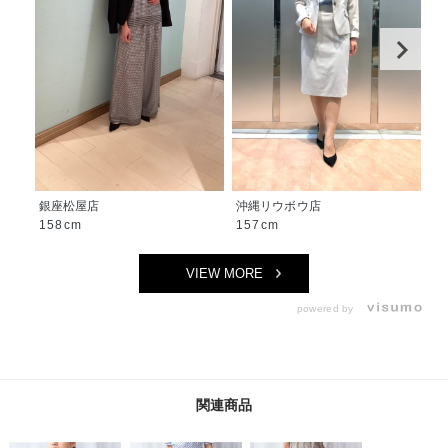
銀座松屋店
沖縄リウボウ店
神
158cm
157cm
1
VIEW MORE
powered by
関連商品