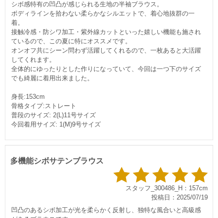
シボ感特有の凹凸が感じられる生地の半袖ブラウス。
ボディラインを拾わない柔らかなシルエットで、着心地抜群の一
着。
接触冷感・防シワ加工・紫外線カットといった嬉しい機能も施され
ているので、この夏に特にオススメです。
オンオフ共にシーン問わず活躍してくれるので、一枚あると大活躍
してくれます。
全体的にゆったりとした作りになっていて、今回は一つ下のサイズ
でも綺麗に着用出来ました。
身長:153cm
骨格タイプ:ストレート
普段のサイズ: 2(L)11号サイズ
今回着用サイズ: 1(M)9号サイズ
多機能シボサテンブラウス
スタッフ_300486_H：157cm
投稿日：2025/07/19
凹凸のあるシボ加工が光を柔らかく反射し、独特な風合いと高級感