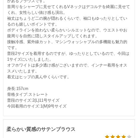
があるブラウスです。
首周りをシャープに見せてくれるVネックはデコルテを綺麗に見せて
くれ、女性らしい抜け感も演出。
袖丈はちょうど二の腕が隠れるくらいで、袖口もゆったりとしてい
るのも嬉しいポイントです。
ボディラインを拾わない柔らかいシルエットなので、ウエストやお
腹周りを自然に隠しスタイルアップしてくれます。
接触冷感、紫外線カット、マシンウォッシャブルの多機能も魅力的
です。
普段2サイズを着用するのですが、ゆったりとしているので、今回は
1サイズにいたしました。
オフホワイトは多少透け感がございますので、インナー着用をオス
スメいたします。
着丈はヒップの真ん中くらいです。
身長:157cm
骨格タイプ:ストレート
普段のサイズ:2(L)11号サイズ
今回着用のサイズ:1(M)9号サイズ
柔らかい質感のサテンブラウス