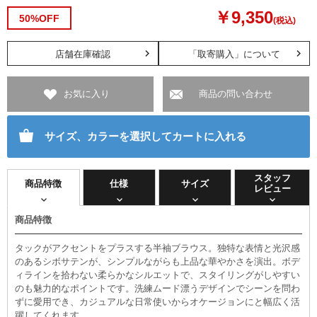
￥9,350
50%OFF
(税込)
店舗在庫確認
「取寄購入」について
お気に入り
商品の問い合わせ
サイズ、カラーを選択してカートに入れる
スタッフ
商品特徴
仕様
サイズ
レビュー
商品特徴
タックがアクセントをプラスする半袖ブラウス。独特な表情と光沢感
のあるシボサテンが、シンプルながらも上品な華やかさを演出。ボデ
ィラインを拾わない柔らかなシルエットで、スタイリングがしやすい
のも魅力的なポイントです。洗練ムード漂うデザインでシーンを問わ
ずに愛用でき、カジュアルな日常使いからオケージョンにと幅広く活
躍してくれます。