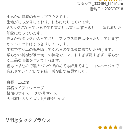
スタッフ_300494_H:151cm
投稿日：2025/07/18
柔らかい質感のタックブラウスです。
生地がしっかりしており、しわになりにくいです。
Vネックになっているので丸首よりも首元はすっきりし、落ち着いた
印象になっています。
胸元からタックが入っており、ブラウス自体はゆったりしています
がシルエットはすっきりしています。
半袖ですが二の腕を隠してくれるので気楽に着ていただけます。
柔らかい質感が唯一無二の特徴で、マットすぎず艶すぎず、柔らか
く上品な印象を与えてくれます。
色も上品なので黒のパンツで締めても綺麗ですし、白やベージュで
合わせていただいても統一感が出て綺麗でした。
身長：151cm
骨格タイプ：ウェーブ
普段のサイズ：1(M)9号サイズ
今回着用のサイズ：1(M)9号サイズ
V開きタックブラウス