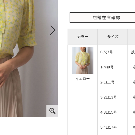
カラー
サイズ
0(S)7号
残
1(M)9号
イエロー
2(L)11号
3(2L)13号
4(3L)15号
5(4L)17号