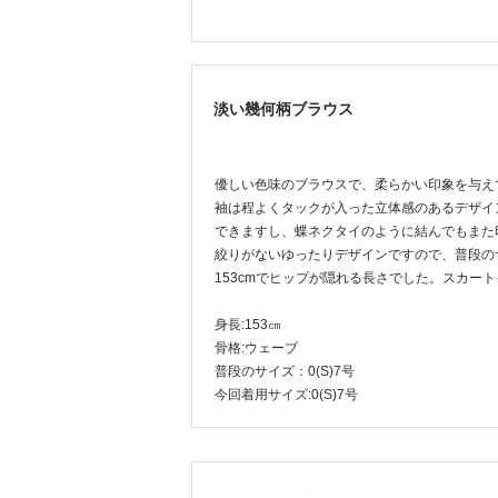
淡い幾何柄ブラウス
優しい色味のブラウスで、柔らかい印象を与え
袖は程よくタックが入った立体感のあるデザイ
できますし、蝶ネクタイのように結んでもまた
絞りがないゆったりデザインですので、普段の
153cmでヒップが隠れる長さでした。スカー
身長:153㎝
骨格:ウェーブ
普段のサイズ：0(S)7号
今回着用サイズ:0(S)7号