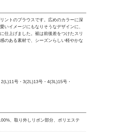
リントのブラウスです。広めのカラーに深
愛いイメージにもなりそうなデザインに、
に仕上げました。裾は前後差をつけたスリ
感のある素材で、シーズンらしい軽やかな
L)11号・3(2L)13号・4(3L)15号・
100%、取り外しリボン部分、ポリエステ