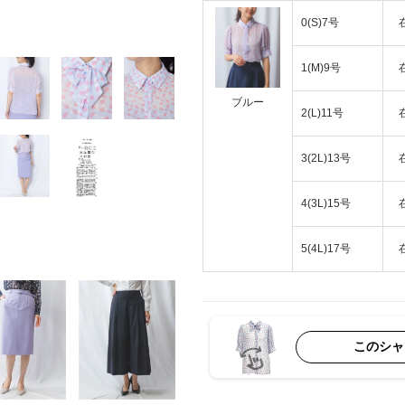
0(S)7号
1(M)9号
ブルー
2(L)11号
3(2L)13号
4(3L)15号
5(4L)17号
このシャ