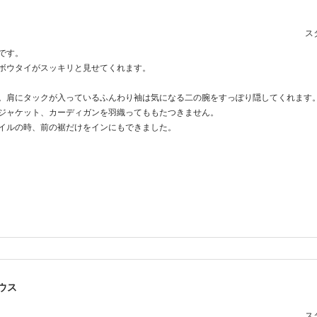
スタ
です。
ボウタイがスッキリと見せてくれます。
。肩にタックが入っているふんわり袖は気になる二の腕をすっぽり隠してくれます
ジャケット、カーディガンを羽織ってももたつきません。
イルの時、前の裾だけをインにもできました。
ウス
スタ