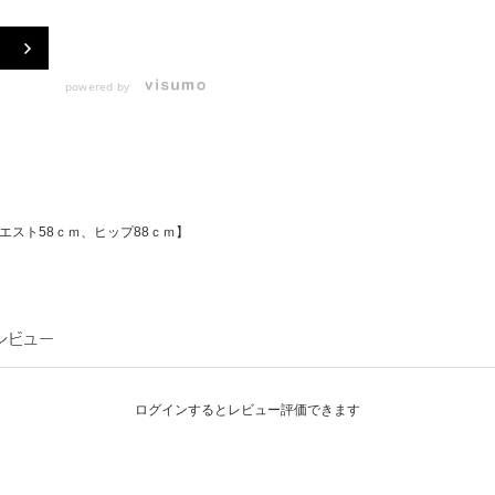
powered by
エスト58ｃｍ、ヒップ88ｃｍ】
ログインするとレビュー評価できます