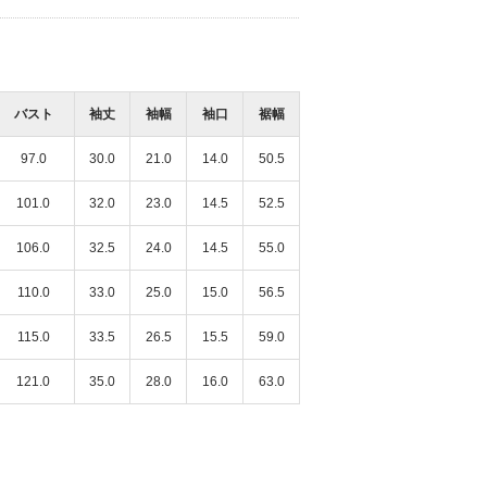
バスト
袖丈
袖幅
袖口
裾幅
97.0
30.0
21.0
14.0
50.5
101.0
32.0
23.0
14.5
52.5
106.0
32.5
24.0
14.5
55.0
110.0
33.0
25.0
15.0
56.5
115.0
33.5
26.5
15.5
59.0
121.0
35.0
28.0
16.0
63.0
沖縄リウボウ店
梅田大丸店
157cm
164cm