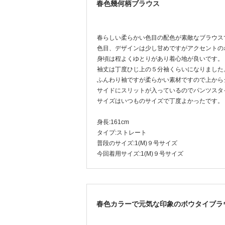
春色幾何柄ブラウス
春らしい柔らかい色目の配色が素敵なブラウス
色目、デザインは少し甘めですがアクセントの
身頃は程よくゆとりがあり着心地が良いです。
袖丈は丁度ひじ上の５分袖くらいになりました
ふんわり袖ですが柔らかい素材ですので上から
サイドにスリットが入っているのでパンツスタ
サイズはいつものサイズで丁度よかったです。
身長:161cm
タイプ:ストレート
普段のサイズ:1(M)９号サイズ
今回着用サイズ:1(M)９号サイズ
春色カラーで元気な印象のボウタイブラ