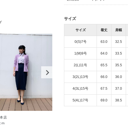
サイズ
プ
サイズ
着丈
肩幅
0(S)7号
63.0
32.5
1(M)9号
64.0
33.5
2(L)11号
65.5
35.5
3(2L)13号
66.0
36.0
4(3L)15号
67.5
37.0
5(4L)17号
69.0
38.5
本店
青山本店
cm
161cm