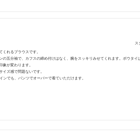
スタ
てくれるブラウスです。
ンの五分袖で、カフスの締め付けはなく、腕をスッキリみせてくれます。ボウタイ
印象が変わります。
サイズ感で問題ないです。
トインでも、パンツでオーバーで着ていただけます。