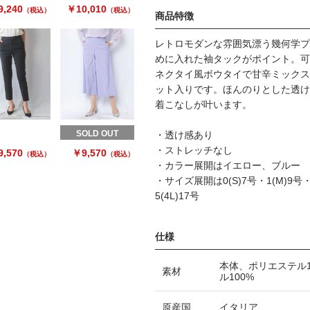
,240
￥10,010
（税込）
（税込）
商品特徴
レトロモダンな雰囲気漂う幾何学プ
めに入れた袖タックがポイント。可
ネクタイ風ボウタイで甘辛ミックス
ット入りです。ほんのりとした透け
着こなしが叶います。
SOLD OUT
・透け感あり
・ストレッチなし
,570
￥9,570
（税込）
（税込）
・カラー展開はイエロー、ブルー
・サイズ展開は0(S)7号・1(M)9号・2(
5(4L)17号
仕様
本体、ポリエステル
素材
ル100%
原産国
イタリア