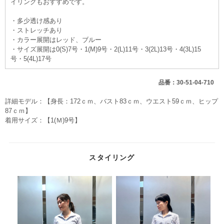
イリングもおすすめです。
・多少透け感あり
・ストレッチあり
・カラー展開はレッド、ブルー
・サイズ展開は0(S)7号・1(M)9号・2(L)11号・3(2L)13号・4(3L)15
号・5(4L)17号
品番：30-51-04-710
詳細モデル：【身長：172ｃｍ、バスト83ｃｍ、ウエスト59ｃｍ、ヒップ
87ｃｍ】
着用サイズ：【1(Ｍ)9号】
スタイリング