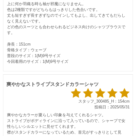
上に何か羽織る時も袖が邪魔になりません。
色は2種類ですがどちらもはっきりした色合いです。
丈も短すぎず長すぎずなのでインしてもよし、出してきてもだらし
なく見えないです。
どの色のスーツとも合わせられるビジネス向けのシャツブラウスで
す。
身長：151cm
骨格タイプ：ウェーブ
普段のサイズ：1(M)9号サイズ
今回着用のサイズ：1(M)9号サイズ
爽やかなストライプスタンドカラーシャツ
スタッフ_300485_H：154cm
投稿日：2025/05/31
爽やかなカラーが夏らしい印象を与えてくれるシャツ。
ストライプがボディラインに沿って入っているので、シャープで女
性らしいシルエットに見せてくれます。
襟がスタンドカラーになっているため、首元がすっきりとして見