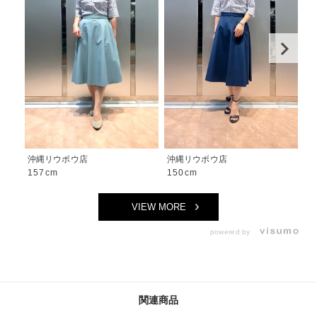
沖縄リウボウ店
沖縄リウボウ店
沖
157cm
150cm
1
VIEW MORE
powered by
関連商品