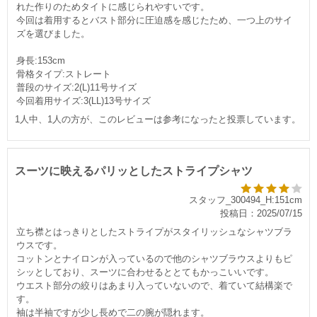
れた作りのためタイトに感じられやすいです。
今回は着用するとバスト部分に圧迫感を感じたため、一つ上のサイ
ズを選びました。
身長:153cm
骨格タイプ:ストレート
普段のサイズ:2(L)11号サイズ
今回着用サイズ:3(LL)13号サイズ
1人中、1人の方が、このレビューは参考になったと投票しています。
スーツに映えるパリッとしたストライプシャツ
スタッフ_300494_H:151cm
投稿日：2025/07/15
立ち襟とはっきりとしたストライプがスタイリッシュなシャツブラ
ウスです。
コットンとナイロンが入っているので他のシャツブラウスよりもピ
シッとしており、スーツに合わせるととてもかっこいいです。
ウエスト部分の絞りはあまり入っていないので、着ていて結構楽で
す。
袖は半袖ですが少し長めで二の腕が隠れます。