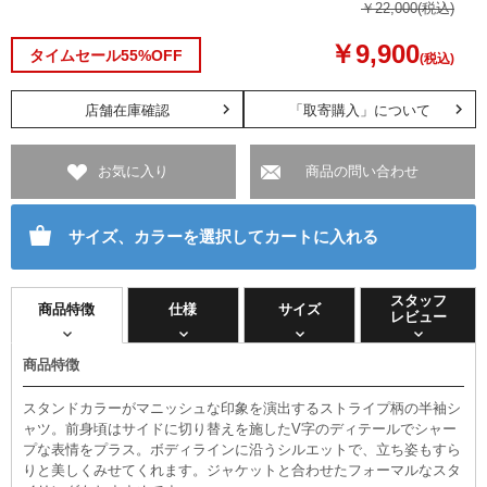
￥22,000
(税込)
￥9,900
タイムセール55%OFF
(税込)
店舗在庫確認
「取寄購入」について
お気に入り
商品の問い合わせ
サイズ、カラーを選択してカートに入れる
スタッフ
商品特徴
仕様
サイズ
レビュー
商品特徴
スタンドカラーがマニッシュな印象を演出するストライプ柄の半袖シ
ャツ。前身頃はサイドに切り替えを施したV字のディテールでシャー
プな表情をプラス。ボディラインに沿うシルエットで、立ち姿もすら
りと美しくみせてくれます。ジャケットと合わせたフォーマルなスタ