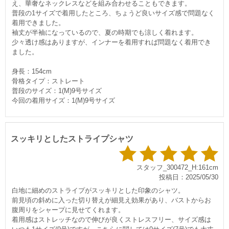
え、華奢なネックレスなどを組み合わせることもできます。
普段の1サイズで着用したところ、ちょうど良いサイズ感で問題なく
着用できました。
袖丈が半袖になっているので、夏の時期でも涼しく着れます。
少々透け感はありますが、インナーを着用すれば問題なく着用でき
ました。
身長：154cm
骨格タイプ：ストレート
普段のサイズ：1(M)9号サイズ
今回の着用サイズ：1(M)9号サイズ
スッキリとしたストライプシャツ
スタッフ_300472_H:161cm
投稿日：2025/05/30
白地に細めのストライプがスッキリとした印象のシャツ。
前見頃の斜めに入った切り替えが細見え効果があり、バストからお
腹周りをシャープに見せてくれます。
着用感はストレッチなので伸びが良くストレスフリー、サイズ感は