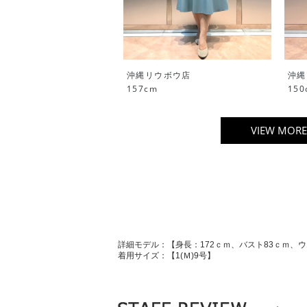
沖縄リウボウ店
沖縄
157cm
150
VIEW MORE
詳細モデル：【身長：172ｃｍ、バスト83ｃｍ、ウ
着用サイズ：【1(Ｍ)9号】