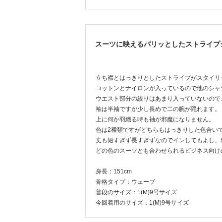
スーツに映えるパリッとしたストライプ
立ち襟とはっきりとしたストライプがスタイリ
コットンとナイロンが入っているので他のシャ
ウエスト部分の絞りはあまり入っていないので
袖は半袖ですが少し長めで二の腕が隠れます。
上に何か羽織る時も袖が邪魔になりません。
色は2種類ですがどちらもはっきりした色合い
丈も短すぎず長すぎずなのでインしてもよし、
どの色のスーツとも合わせられるビジネス向け
身長：151cm
骨格タイプ：ウェーブ
普段のサイズ：1(M)9号サイズ
今回着用のサイズ：1(M)9号サイズ