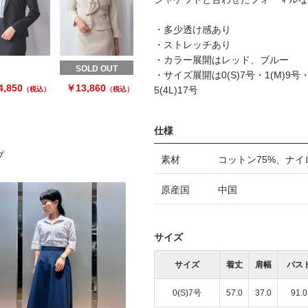
・多少透け感あり
・ストレッチあり
・カラー展開はレッド、ブルー
SOLD OUT
・サイズ展開は0(S)7号・1(M)9号・2(
,850
￥13,860
5(4L)17号
（税込）
（税込）
仕様
プ
素材
コットン75%、ナイ
原産国
中国
サイズ
サイズ
着丈
肩幅
バス
0(S)7号
57.0
37.0
91.0