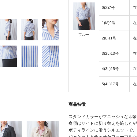
0(S)7号
在
1(M)9号
在
ブルー
2(L)11号
在
3(2L)13号
在
4(3L)15号
在
5(4L)17号
在
商品特徴
スタンドカラーがマニッシュな印象
身頃はサイドに切り替えを施したV
ボディラインに沿うシルエットで、
ジャケットと合わせたフォーマルな