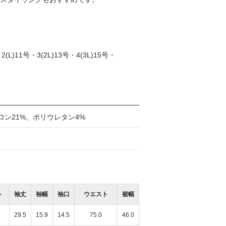
L)11号・3(2L)13号・4(3L)15号・
ロン21%、ポリウレタン4%
ト
袖丈
袖幅
袖口
ウエスト
裾幅
29.5
15.9
14.5
75.0
46.0