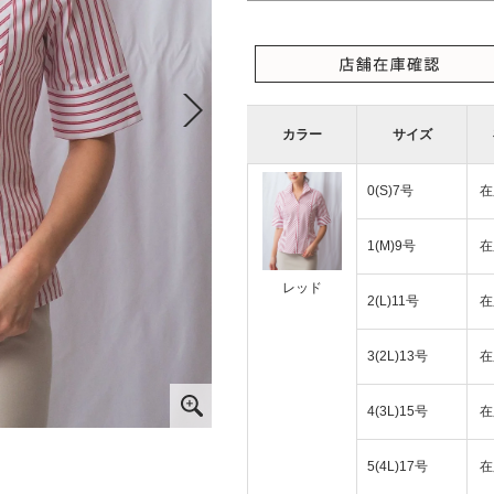
カラー
サイズ
0(S)7号
在
1(M)9号
在
レッド
2(L)11号
在
3(2L)13号
在
4(3L)15号
在
5(4L)17号
在