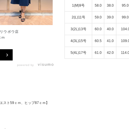
1(M)9号
58.0
38.0
95.0
2(L)11号
59.0
39.0
99.0
3(2L)13号
60.0
40.0
104.
リウボウ店
沖縄リウボウ店
cm
157cm
4(3L)15号
60.5
41.0
109.
5(4L)17号
61.0
42.0
114.
powered by
エスト59ｃｍ、ヒップ87ｃｍ】