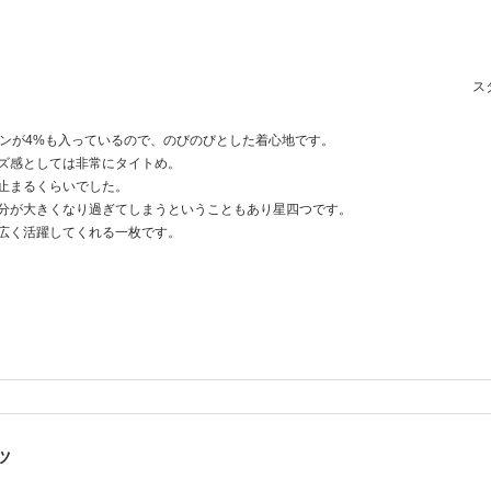
スタ
タンが4%も入っているので、のびのびとした着心地です。
ズ感としては非常にタイトめ。
止まるくらいでした。
分が大きくなり過ぎてしまうということもあり星四つです。
広く活躍してくれる一枚です。
ツ