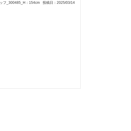
フ_300485_H：154cm
投稿日：2025/03/14