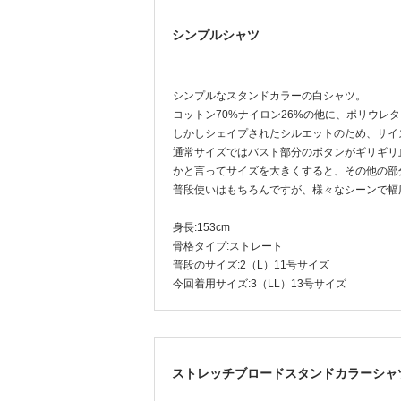
シンプルシャツ
シンプルなスタンドカラーの白シャツ。
コットン70%ナイロン26%の他に、ポリウレ
しかしシェイプされたシルエットのため、サイ
通常サイズではバスト部分のボタンがギリギリ
かと言ってサイズを大きくすると、その他の部
普段使いはもちろんですが、様々なシーンで幅
身長:153cm
骨格タイプ:ストレート
普段のサイズ:2（L）11号サイズ
今回着用サイズ:3（LL）13号サイズ
ストレッチブロードスタンドカラーシャ