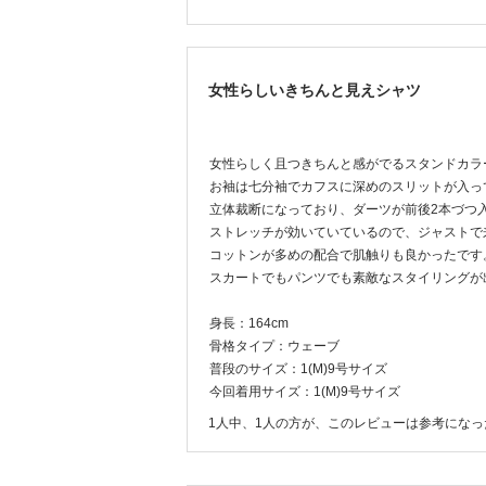
女性らしいきちんと見えシャツ
女性らしく且つきちんと感がでるスタンドカラ
お袖は七分袖でカフスに深めのスリットが入っ
立体裁断になっており、ダーツが前後2本づつ
ストレッチが効いていているので、ジャストで
コットンが多めの配合で肌触りも良かったです
スカートでもパンツでも素敵なスタイリングが
身長：164cm
骨格タイプ：ウェーブ
普段のサイズ：1(M)9号サイズ
今回着用サイズ：1(M)9号サイズ
1人中、1人の方が、このレビューは参考にな