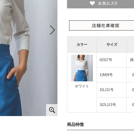
カラー
サイズ
0(S)7号
残
1(M)9号
ホワイト
2(L)11号
3(2L)13号
商品特徴