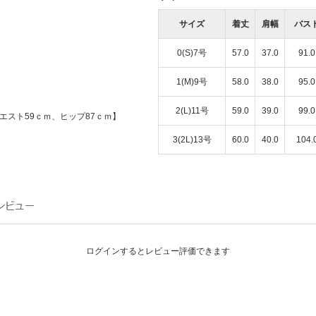
サイズ
着丈
肩幅
バス
0(S)7号
57.0
37.0
91.0
1(M)9号
58.0
38.0
95.0
2(L)11号
59.0
39.0
99.0
エスト59ｃｍ、ヒップ87ｃｍ】
3(2L)13号
60.0
40.0
104.
ログインするとレビュー評価できます