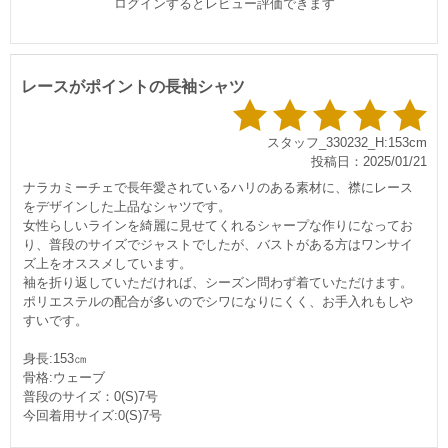
ログインするとレビュー評価できます
レースがポイントの長袖シャツ
スタッフ_330232_H:153cm
投稿日：2025/01/21
ナラカミーチェで長年愛されているハリのある素材に、襟にレース
をデザインした上品なシャツです。
女性らしいラインを綺麗に見せてくれるシャープな作りになってお
り、普段のサイズでジャストでしたが、バストがある方はワンサイ
ズ上をオススメしています。
袖を折り返していただければ、シーズン問わず着ていただけます。
ポリエステルの配合が多いのでシワになりにくく、お手入れもし
すいです。
身長:153㎝
骨格:ウェーブ
普段のサイズ：0(S)7号
今回着用サイズ:0(S)7号