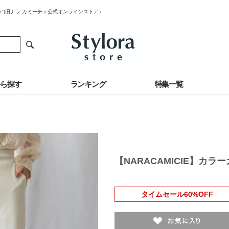
トア(旧ナラ カミーチェ公式オンラインストア）
から探す
ランキング
特集一覧
【NARACAMICIE】カ
タイムセール60%OFF