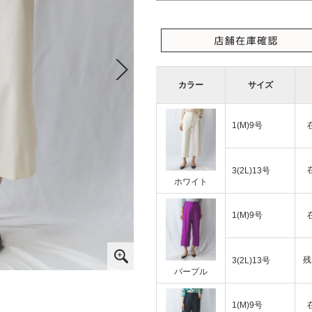
カラー
サイズ
1(M)9号
3(2L)13号
ホワイト
1(M)9号
残
3(2L)13号
パープル
1(M)9号