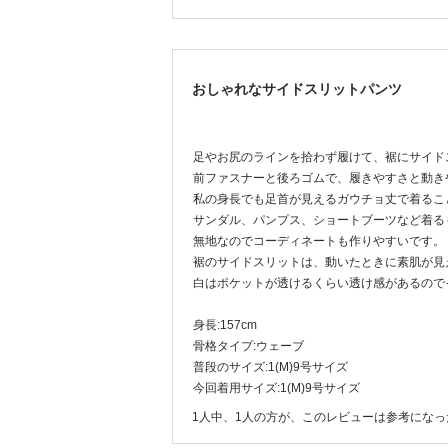
おしゃれなサイドスリットパンツ
足やお尻のラインを拾わず履けて、裾にサイド
前ファスナーと後ろゴムで、履きやすさと動き
私の身長でも足首が見えるガウチョ丈で着るこ
サンダル、パンプス、ショートブーツなど着る
無地なのでコーディネートも作りやすいです。
裾のサイドスリットは、動いたときに素肌が見
白はポケットが透けるくらい透け感があるので
身長:157cm
骨格タイプ:ウェーブ
普段のサイズ:1(M)9号サイズ
今回着用サイズ:1(M)9号サイズ
1人中、1人の方が、このレビューは参考にな