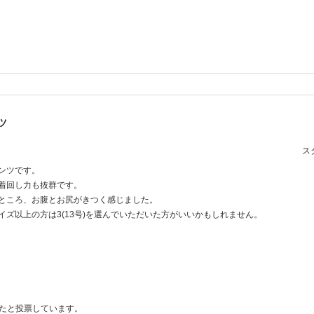
ツ
スタ
ンツです。
着回し力も抜群です。
ところ、お腹とお尻がきつく感じました。
サイズ以上の方は3(13号)を選んでいただいた方がいいかもしれません。
ったと投票しています。