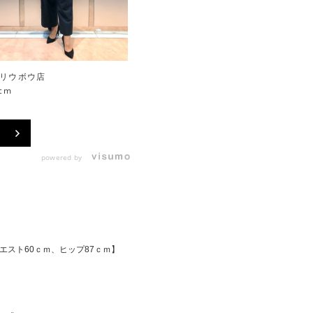
リウボウ店
沖縄リウボウ店
cm
155cm
powered by
エスト60ｃｍ、ヒップ87ｃｍ】