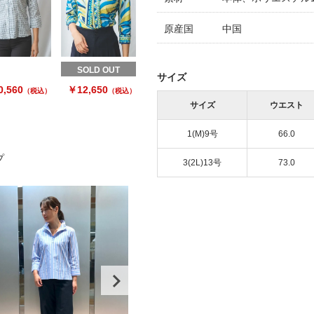
原産国
中国
SOLD OUT
サイズ
,560
￥12,650
（税込）
（税込）
サイズ
ウエスト
1(M)9号
66.0
プ
3(2L)13号
73.0