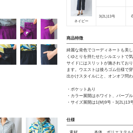
3(2L)13号
ネイビー
商品特徴
綺麗な発色でコーディネートも美し
くゆとりを持たせたシルエットで気
サイドにはスリットが施されており
ます。ウエストは後ろゴム仕様で穿
出かけスタイルにと、オンオフ問わ
・ポケットあり
・カラー展開はホワイト、パープル
・サイズ展開は1(M)9号・3(2L)13
仕様
素材
本体、ポリエステル1