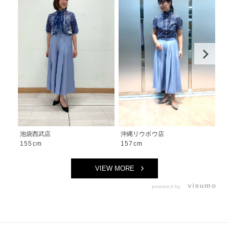
池袋西武店
沖縄リウボウ店
沖
155cm
157cm
1
VIEW MORE
powered by