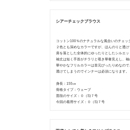
シアーチェックブラウス
コットン100％のナチュラルな風合いのチェッ
２色とも深めなカラーですが、ほんのりと透け
肩を落とした全体的にゆったりとしたシルエッ
袖丈は短く手首がチラリと覗き華奢見えし、袖
華やかなフリルカラーは首元ぴったりめなので
透けてしまうのでインナーは必須になります。
身長：155㎝
骨格タイプ：ウェーブ
普段のサイズ：０（S)７号
今回の着用サイズ：０（S)７号