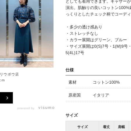
としても着用できます。ギャザーが
演出。肌触りの良いコットン100
っくりとしたチェック柄でコーディ
・多少の透け感あり
・ストレッチなし
・カラー展開はグリーン、ブルー
・サイズ展開は0(S)7号・1(M)9号・2(
5(4L)17号
仕様
リウボウ店
沖縄リウボウ店
cm
157cm
素材
コットン100%
原産国
イタリア
powered by
サイズ
サイズ
着丈
肩幅