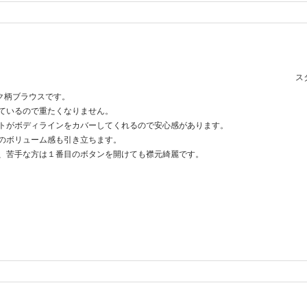
スタ
ク柄ブラウスです。
ているので重たくなりません。
トがボディラインをカバーしてくれるので安心感があります。
のボリューム感も引き立ちます。
、苦手な方は１番目のボタンを開けても襟元綺麗です。