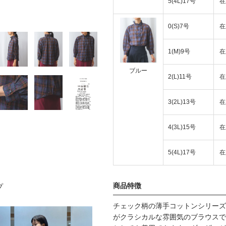
5(4L)17号
在
0(S)7号
在
1(M)9号
在
ブルー
2(L)11号
在
3(2L)13号
在
4(3L)15号
在
5(4L)17号
在
商品特徴
プ
チェック柄の薄手コットンシリーズ
がクラシカルな雰囲気のブラウスで