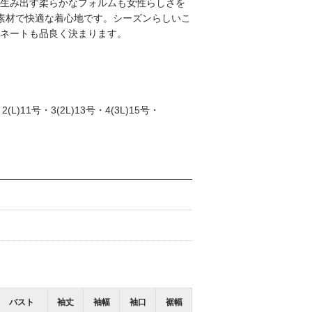
生み出す柔らかなフォルムも女性らしさを
%素材で快適な着心地です。シーズンらしいこ
ネートも品良く決まります。
L)11号・3(2L)13号・4(3L)15号・
沖縄リウボウ店
梅田大丸店
155cm
164cm
バスト
袖丈
袖幅
袖口
裾幅