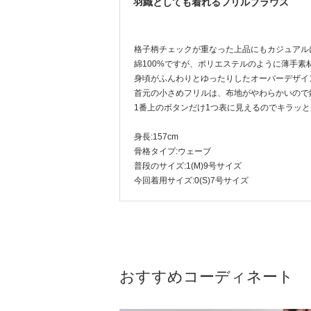
羽織としても着れるフリルブラウス
格子柄チェックが重なった上品にもカジュアル
綿100%ですが、ポリエステルのように薄手
身頃がふんわりとゆったりしたオーバーデザ
首元の小さめフリルは、布地がやわらかいので
1番上のボタンだけ1つ表に見えるのでキラッ
身長:157cm
骨格タイプ:ウェーブ
普段のサイズ:1(M)9号サイズ
今回着用サイズ:0(S)7号サイズ
おすすめコーディネート