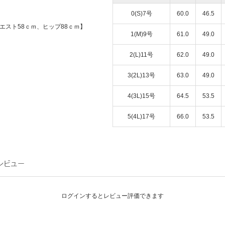
0(S)7号
60.0
46.5
エスト58ｃｍ、ヒップ88ｃｍ】
1(M)9号
61.0
49.0
2(L)11号
62.0
49.0
3(2L)13号
63.0
49.0
4(3L)15号
64.5
53.5
5(4L)17号
66.0
53.5
ログインするとレビュー評価できます