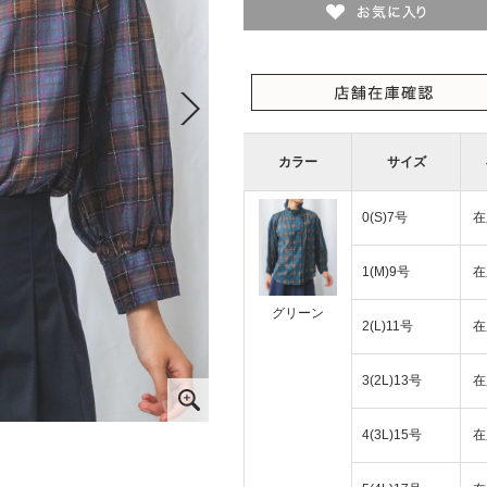
カラー
サイズ
0(S)7号
在
1(M)9号
在
グリーン
2(L)11号
在
3(2L)13号
在
4(3L)15号
在