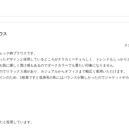
ウス
スタ
ェック柄ブラウスです。
ったデザインと採用しているところがナラカミーチェらしく、トレンドもしっかり
お肌に優しく透け感もあるのでダークカラーでも重たい印象になりません。
のでリラックス感があり、カジュアルからオフィスまで幅広く着用いただけます。
インのため、1枚着ですと低身長の私にはバランスが難しかったのでジャケットや
ったと投票しています。