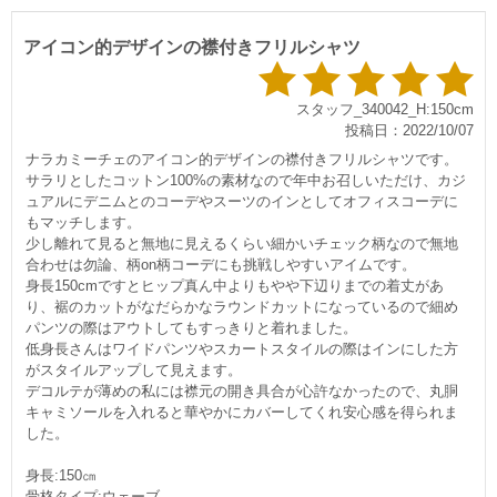
アイコン的デザインの襟付きフリルシャツ
スタッフ_340042_H:150cm
投稿日：2022/10/07
ナラカミーチェのアイコン的デザインの襟付きフリルシャツです。
サラリとしたコットン100%の素材なので年中お召しいただけ、カジ
ュアルにデニムとのコーデやスーツのインとしてオフィスコーデに
もマッチします。
少し離れて見ると無地に見えるくらい細かいチェック柄なので無地
合わせは勿論、柄on柄コーデにも挑戦しやすいアイムです。
身長150cmですとヒップ真ん中よりもやや下辺りまでの着丈があ
り、裾のカットがなだらかなラウンドカットになっているので細め
パンツの際はアウトしてもすっきりと着れました。
低身長さんはワイドパンツやスカートスタイルの際はインにした方
がスタイルアップして見えます。
デコルテが薄めの私には襟元の開き具合が心許なかったので、丸胴
キャミソールを入れると華やかにカバーしてくれ安心感を得られま
した。
身長:150㎝
骨格タイプ:ウェーブ