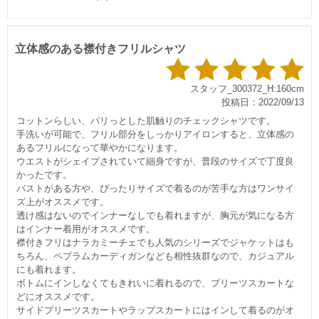
立体感のある襟付きフリルシャツ
スタッフ_300372_H:160cm
投稿日：2022/09/13
コットンらしい、パリっとした肌触りのチェックシャツです。
手洗いが可能で、フリル部分をしっかりアイロンすると、立体感の
あるフリルになって華やかになります。
ウエストがシェイプされていて細身ですが、普段のサイズで丁度良
かったです。
バストがある方や、ぴったりサイズで着るのが苦手な方はワンサイ
ズ上がオススメです。
透け感はないのでインナーなしでも着れますが、胸元が気になる方
はインナー着用がオススメです。
襟付きフリはナラカミーチェでも人気のシリーズでジャケットはも
ちろん、ペプラムカーディガンなども相性抜群なので、カジュアル
にも着れます。
ボトムにインしなくてもきれいに着れるので、プリーツスカートな
どにオススメです。
サイドプリーツスカートやラップスカートにはインして着るのがオ