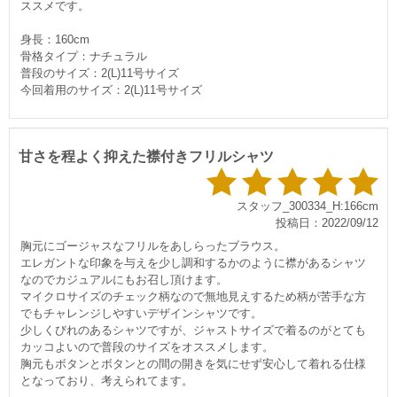
ススメです。
身長：160cm
骨格タイプ：ナチュラル
普段のサイズ：2(L)11号サイズ
今回着用のサイズ：2(L)11号サイズ
甘さを程よく抑えた襟付きフリルシャツ
スタッフ_300334_H:166cm
投稿日：2022/09/12
胸元にゴージャスなフリルをあしらったブラウス。
エレガントな印象を与えを少し調和するかのように襟があるシャツ
なのでカジュアルにもお召し頂けます。
マイクロサイズのチェック柄なので無地見えするため柄が苦手な方
でもチャレンジしやすいデザインシャツです。
少しくびれのあるシャツですが、ジャストサイズで着るのがとても
カッコよいので普段のサイズをオススメします。
胸元もボタンとボタンとの間の開きを気にせず安心して着れる仕様
となっており、考えられてます。