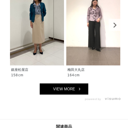
銀座松屋店
梅田大丸店
池
158cm
164cm
1
VIEW MORE
powered by
関連商品