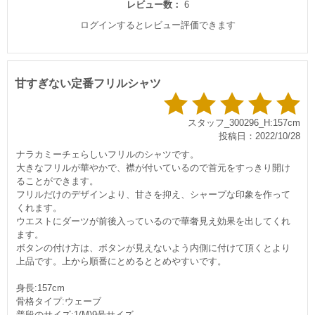
レビュー数：
6
ログインするとレビュー評価できます
甘すぎない定番フリルシャツ
スタッフ_300296_H:157cm
投稿日：2022/10/28
ナラカミーチェらしいフリルのシャツです。
大きなフリルが華やかで、襟が付いているので首元をすっきり開け
ることができます。
フリルだけのデザインより、甘さを抑え、シャープな印象を作って
くれます。
ウエストにダーツが前後入っているので華奢見え効果を出してくれ
ます。
ボタンの付け方は、ボタンが見えないよう内側に付けて頂くとより
上品です。上から順番にとめるととめやすいです。
身長:157cm
骨格タイプ:ウェーブ
普段のサイズ:1(M)9号サイズ