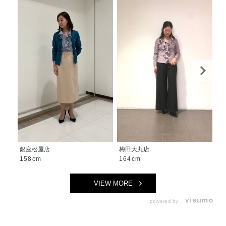
銀座松屋店
梅田大丸店
池
158cm
164cm
1
VIEW MORE
powered by