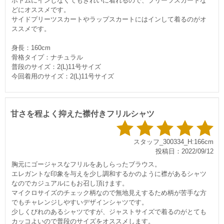
ボトムにインしなくてもきれいに着れるので、プリーツスカートな
どにオススメです。
サイドプリーツスカートやラップスカートにはインして着るのがオ
ススメです。
身長：160cm
骨格タイプ：ナチュラル
普段のサイズ：2(L)11号サイズ
今回着用のサイズ：2(L)11号サイズ
甘さを程よく抑えた襟付きフリルシャツ
スタッフ_300334_H:166cm
投稿日：2022/09/12
胸元にゴージャスなフリルをあしらったブラウス。
エレガントな印象を与えを少し調和するかのように襟があるシャツ
なのでカジュアルにもお召し頂けます。
マイクロサイズのチェック柄なので無地見えするため柄が苦手な方
でもチャレンジしやすいデザインシャツです。
少しくびれのあるシャツですが、ジャストサイズで着るのがとても
カッコよいので普段のサイズをオススメします。