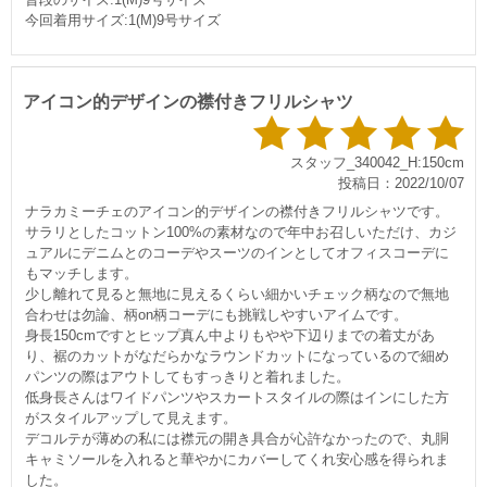
今回着用サイズ:1(M)9号サイズ
アイコン的デザインの襟付きフリルシャツ
スタッフ_340042_H:150cm
投稿日：2022/10/07
ナラカミーチェのアイコン的デザインの襟付きフリルシャツです。
サラリとしたコットン100%の素材なので年中お召しいただけ、カジ
ュアルにデニムとのコーデやスーツのインとしてオフィスコーデに
もマッチします。
少し離れて見ると無地に見えるくらい細かいチェック柄なので無地
合わせは勿論、柄on柄コーデにも挑戦しやすいアイムです。
身長150cmですとヒップ真ん中よりもやや下辺りまでの着丈があ
り、裾のカットがなだらかなラウンドカットになっているので細め
パンツの際はアウトしてもすっきりと着れました。
低身長さんはワイドパンツやスカートスタイルの際はインにした方
がスタイルアップして見えます。
デコルテが薄めの私には襟元の開き具合が心許なかったので、丸胴
キャミソールを入れると華やかにカバーしてくれ安心感を得られま
した。