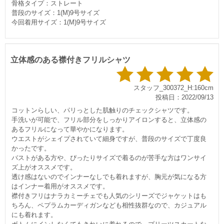
骨格タイプ：ストレート
普段のサイズ：1(M)9号サイズ
今回着用サイズ：1(M)9号サイズ
立体感のある襟付きフリルシャツ
スタッフ_300372_H:160cm
投稿日：2022/09/13
コットンらしい、パリっとした肌触りのチェックシャツです。
手洗いが可能で、フリル部分をしっかりアイロンすると、立体感の
あるフリルになって華やかになります。
ウエストがシェイプされていて細身ですが、普段のサイズで丁度良
かったです。
バストがある方や、ぴったりサイズで着るのが苦手な方はワンサイ
ズ上がオススメです。
透け感はないのでインナーなしでも着れますが、胸元が気になる方
はインナー着用がオススメです。
襟付きフリはナラカミーチェでも人気のシリーズでジャケットはも
ちろん、ペプラムカーディガンなども相性抜群なので、カジュアル
にも着れます。