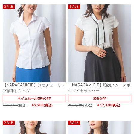
【NARACAMICIE】無地チューリッ
【NARACAMICIE】強撚スムースボ
プ袖半袖シャツ
ウタイカットソー
タイムセール55%OFF
30%OFF
￥22,000
￥9,900
￥17,600
￥12,320
(税込)
(税込)
(税込)
(税込)