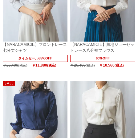
【NARACAMICIE】フロントレース
【NARACAMICIE】無地ジョーゼッ
七分丈シャツ
トレース八分袖ブラウス
タイムセール55%OFF
60%OFF
￥26,400
￥11,880
￥26,400
￥10,560
(税込)
(税込)
(税込)
(税込)