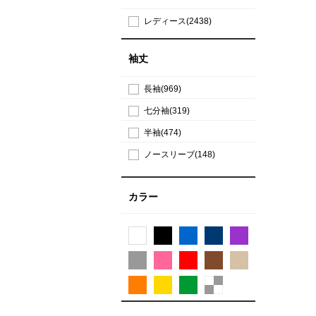
レディース(2438)
袖丈
長袖(969)
七分袖(319)
半袖(474)
ノースリーブ(148)
カラー