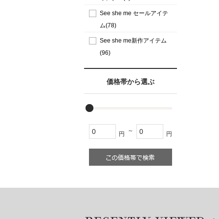
See she me セールアイテ
ム(78)
See she me新作アイテム
(96)
価格帯から選ぶ
～
円
円