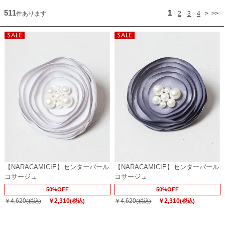
511
1
件あります
2
3
4
>
>>
【NARACAMICIE】センターパール
【NARACAMICIE】センターパール
コサージュ
コサージュ
50%OFF
50%OFF
￥4,620
￥2,310
￥4,620
￥2,310
(税込)
(税込)
(税込)
(税込)