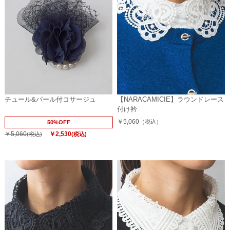
チュール&パール付コサージュ
【NARACAMICIE】ラウンドレース
付け衿
￥5,060
（税込）
50%OFF
￥5,060
￥2,530
(税込)
(税込)