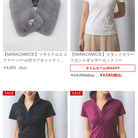
【NARACAMICIE】リサイクルエコ
【NARACAMICIE】スタンドカラー
ファー パール付マグネットティペ
フロントギャザーカットソー
ット
￥8,800
（税込）
タイムセール35%OFF
￥13,200
￥8,580
(税込)
(税込)