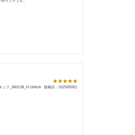
いポイントです。
ッフ_380138_H:164cm
投稿日：2025/05/01