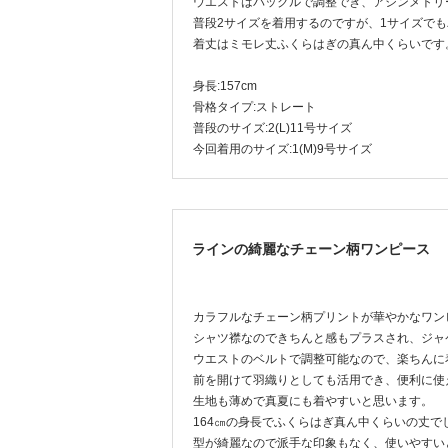
ウエストはバックルで調整でき、アシンメトリ
普段2サイズを着用するのですが、1サイズで
着丈はミモレ丈ふくらはぎの真ん中くらいです
身長:157cm
骨格タイプ:ストレート
普段のサイズ:2(L)11号サイズ
今回着用のサイズ:1(M)9号サイズ
ラインの綺麗なチェーン柄ワンピース
カラフルなチェーン柄プリントが華やかなワン
シャツ襟なのできちんと感もプラスされ、ジャ
ウエストのベルトで調整可能なので、楽ちんに
前を開けて羽織りとしても活用でき、便利に使
生地も薄めで真夏にも着やすいと思います。
164㎝の身長でふくらはぎ真ん中くらいの丈
型が綺麗なので派手な印象もなく、使いやすい