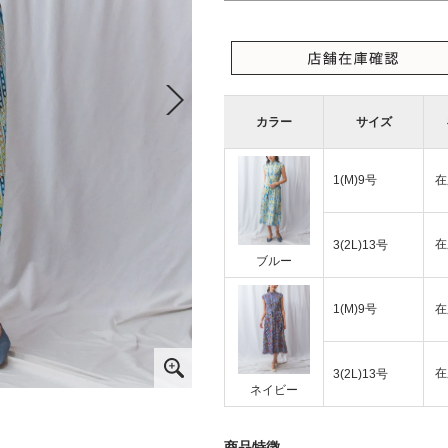
カラー
サイズ
1(M)9号
在
在
3(2L)13号
ブルー
1(M)9号
在
在
3(2L)13号
ネイビー
商品特徴