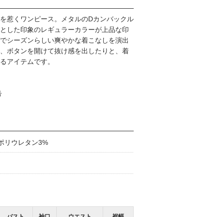
を惹くワンピース。メタルのDカンバックル
とした印象のレギュラーカラーが上品な印
でシーズンらしい爽やかな着こなしを演出
、ボタンを開けて抜け感を出したりと、着
るアイテムです。
号
ポリウレタン3%
バスト
袖口
ウエスト
裾幅