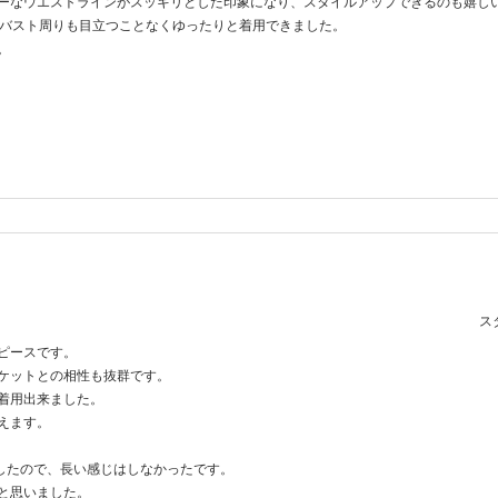
ーなウエストラインがスッキリとした印象になり、スタイルアップできるのも嬉し
もバスト周りも目立つことなくゆったりと着用できました。
。
スタ
ピースです。
ケットとの相性も抜群です。
着用出来ました。
えます。
でしたので、長い感じはしなかったです。
と思いました。