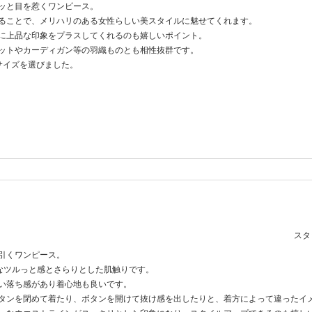
ッと目を惹くワンピース。
ることで、メリハリのある女性らしい美スタイルに魅せてくれます。
に上品な印象をプラスしてくれるのも嬉しいポイント。
ットやカーディガン等の羽織ものとも相性抜群です。
サイズを選びました。
スタッ
引くワンピース。
なツルっと感とさらりとした肌触りです。
い落ち感があり着心地も良いです。
タンを閉めて着たり、ボタンを開けて抜け感を出したりと、着方によって違ったイ