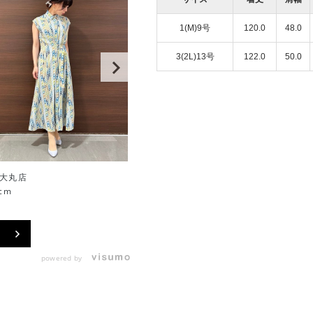
1(M)9号
120.0
48.0
3(2L)13号
122.0
50.0
大丸店
沖縄リウボウ店
cm
150cm
powered by