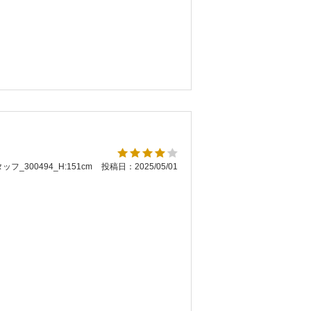
ッフ_300494_H:151cm
投稿日：2025/05/01
。