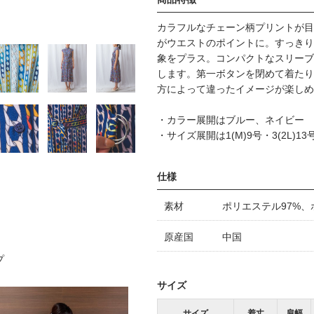
カラフルなチェーン柄プリントが目
がウエストのポイントに。すっきり
象をプラス。コンパクトなスリーブ
します。第一ボタンを閉めて着たり
方によって違ったイメージが楽しめ
・カラー展開はブルー、ネイビー
・サイズ展開は1(M)9号・3(2L)13
仕様
素材
ポリエステル97%、
原産国
中国
プ
サイズ
サイズ
着丈
肩幅