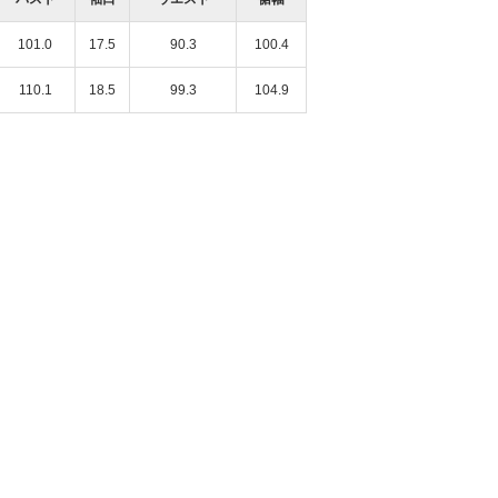
101.0
17.5
90.3
100.4
110.1
18.5
99.3
104.9
沖縄リウボウ店
横浜ポルタ店
157cm
153cm