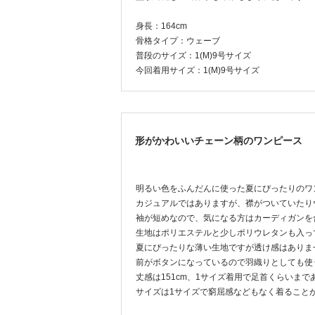
身長：164cm
骨格タイプ：ウェーブ
普段のサイズ：1(M)9号サイズ
今回着用サイズ：1(M)9号サイズ
形がかわいいチェーン柄のワンピース
明るい色をふんだんに使った夏にぴったりのワ
カジュアルではありますが、襟がついていたり
袖が短めなので、気になる方はカーディガンを
生地はポリエステルと少しポリウレタンも入っ
夏にぴったりな薄い生地ですが透け感はありま
前がボタンになっているので羽織りとしても使
丈感は151cm、1サイズ着用で足首くらいま
サイズは1サイズで窮屈感などもなく着ること