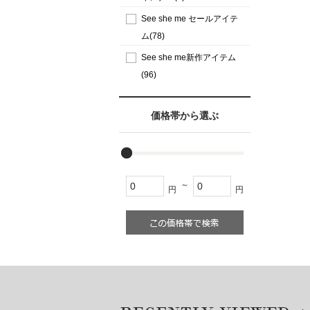
See she me セールアイテ
ム(78)
See she me新作アイテム
(96)
価格帯から選ぶ
～
円
円