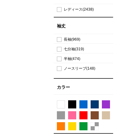
レディース(2438)
袖丈
長袖(969)
七分袖(319)
半袖(474)
ノースリーブ(148)
カラー