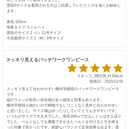
普段0サイズを着用される方はご試着していただくのを強くお勧めし
ます。
身長:153cm
骨格タイプ:ストレート
普段のサイズ:2（L）11号サイズ
今回着用サイズ:1（M）9号サイズ
スッキリ見えるパッチワークワンピース
スタッフ_380138_H:164cm
投稿日：2025/11/16
スッキリ見えて合わせやすい幾何学模様のパッチワークワンピース
です。
縦のラインが程良い存在感があり細見え効果もあります。
幾何学模様も細かいので柄物でもしつこくなく意外と合わせやすい
と思いました。サイズ感はゆったりしていてとてもきやすいです。
いつものサイズで大丈夫でした。身長164㎝で丈はふくらはぎ上辺り
でした。ベルトなしでも素敵ですがまたベルトを付けると引き締ま
った印象で良かったです。絶妙なバランスで足長効果も出ます。透