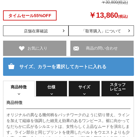
￥30,800
(税込)
￥13,860
タイムセール55%OFF
(税込)
店舗在庫確認
「取寄購入」について
お気に入り
商品の問い合わせ
サイズ、カラーを選択してカートに入れる
スタッフ
商品特徴
仕様
サイズ
レビュー
商品特徴
オリジナルの異なる幾何柄をパッチワークのように切り替え、ライン
を加えて縦線を強調した細見え効果のあるワンピース。裾に向かって
なだらかに広がるシルエットは、女性らしく上品なムードを演出しま
す。ライン部分と同じプリントを使用したベルトをウエストよりも少