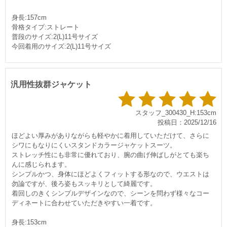
身長:157cm
骨格タイプ:ストレート
普段のサイズ:2(L)11号サイズ
今回着用のサイズ:2(L)11号サイズ
汎用性抜群ジャケット
スタッフ_300430_H:153cm
投稿日：2025/12/16
ほどよい厚みがありながらも軽やかに着用していただけて、さらに
シワにもなりにくいスタンドカラージャケットスーツ。
ストレッチ性にも非常に優れており、腕の曲げ伸ばしがとても楽ち
んに感じられます。
シンプルかつ、身体にほどよくフィットする形なので、ウエストは
勿論ですが、後ろ姿もスッキリとして綺麗です。
着回しのきくシンプルデザインなので、シーンを問わず様々なコー
ディネートに合わせていただきやすい一着です。
身長:153cm