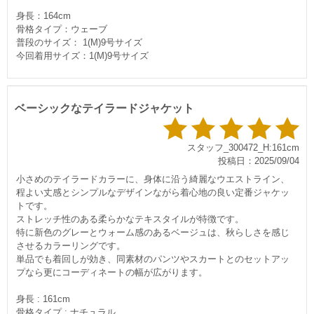
身長：164cm
骨格タイプ：ウェーブ
普段のサイズ： 1(M)9号サイズ
今回着用サイズ：1(M)9号サイズ
ベーシックなテイラードジャケット
スタッフ_300472_H:161cm
投稿日：2025/09/04
小さめのテイラードカラーに、身体に沿う綺麗なウエストライン、
程よい丈感とシンプルなデザインながら着心地の良い定番ジャケッ
トです。
ストレッチ性のある柔らかなテキスタイルが特徴です。
特に新色のグレーとウォーム感のあるベージュは、秋らしさを感じ
させるカラーリングです。
単品でも着回しが効き、同素材のパンツやスカートとのセットアッ
プなら更にコーディネートの幅が広がります。
身長 : 161cm
骨格タイプ : ナチュラル