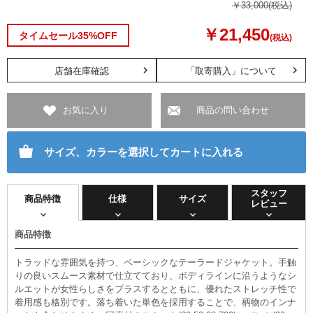
￥33,000
(税込)
￥21,450
タイムセール35%OFF
(税込)
店舗在庫確認
「取寄購入」について
お気に入り
商品の問い合わせ
サイズ、カラーを選択してカートに入れる
スタッフ
商品特徴
仕様
サイズ
レビュー
商品特徴
トラッドな雰囲気を持つ、ベーシックなテーラードジャケット。手触
りの良いスムース素材で仕立てており、ボディラインに沿うようなシ
ルエットが女性らしさをプラスするとともに、優れたストレッチ性で
着用感も格別です。落ち着いた単色を採用することで、柄物のインナ