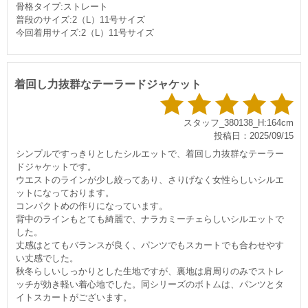
骨格タイプ:ストレート
普段のサイズ:2（L）11号サイズ
今回着用サイズ:2（L）11号サイズ
着回し力抜群なテーラードジャケット
スタッフ_380138_H:164cm
投稿日：2025/09/15
シンプルですっきりとしたシルエットで、着回し力抜群なテーラー
ドジャケットです。
ウエストのラインが少し絞ってあり、さりげなく女性らしいシルエ
ットになっております。
コンパクトめの作りになっています。
背中のラインもとても綺麗で、ナラカミーチェらしいシルエットで
した。
丈感はとてもバランスが良く、パンツでもスカートでも合わせやす
い丈感でした。
秋冬らしいしっかりとした生地ですが、裏地は肩周りのみでストレ
ッチが効き軽い着心地でした。同シリーズのボトムは、パンツとタ
イトスカートがございます。