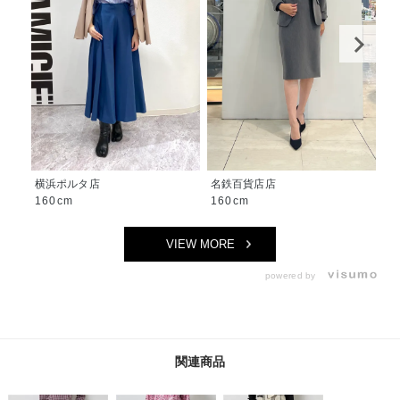
横浜ポルタ店
名鉄百貨店店
神
160cm
160cm
1
VIEW MORE
powered by
関連商品