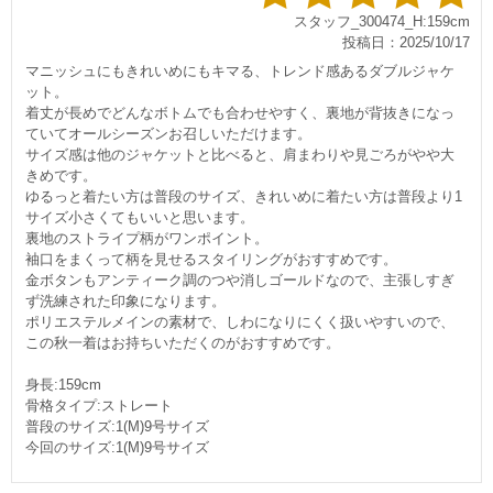
スタッフ_300474_H:159cm
投稿日：2025/10/17
マニッシュにもきれいめにもキマる、トレンド感あるダブルジャケ
ット。
着丈が長めでどんなボトムでも合わせやすく、裏地が背抜きになっ
ていてオールシーズンお召しいただけます。
サイズ感は他のジャケットと比べると、肩まわりや見ごろがやや大
きめです。
ゆるっと着たい方は普段のサイズ、きれいめに着たい方は普段より1
サイズ小さくてもいいと思います。
裏地のストライプ柄がワンポイント。
袖口をまくって柄を見せるスタイリングがおすすめです。
金ボタンもアンティーク調のつや消しゴールドなので、主張しすぎ
ず洗練された印象になります。
ポリエステルメインの素材で、しわになりにくく扱いやすいので、
この秋一着はお持ちいただくのがおすすめです。
身長:159cm
骨格タイプ:ストレート
普段のサイズ:1(M)9号サイズ
今回のサイズ:1(M)9号サイズ