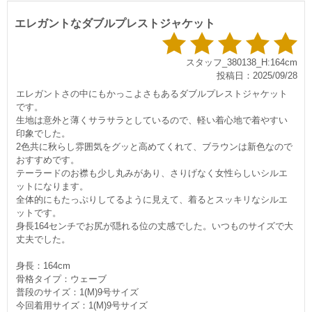
エレガントなダブルプレストジャケット
スタッフ_380138_H:164cm
投稿日：2025/09/28
エレガントさの中にもかっこよさもあるダブルプレストジャケット
です。
生地は意外と薄くサラサラとしているので、軽い着心地で着やすい
印象でした。
2色共に秋らし雰囲気をグッと高めてくれて、ブラウンは新色なので
おすすめです。
テーラードのお襟も少し丸みがあり、さりげなく女性らしいシルエ
ットになります。
全体的にもたっぷりしてるように見えて、着るとスッキリなシルエ
ットです。
身長164センチでお尻が隠れる位の丈感でした。いつものサイズで大
丈夫でした。
身長：164cm
骨格タイプ：ウェーブ
普段のサイズ：1(M)9号サイズ
今回着用サイズ：1(M)9号サイズ