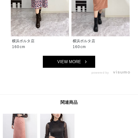
横浜ポルタ店
横浜ポルタ店
神
160cm
160cm
1
VIEW MORE
powered by
関連商品