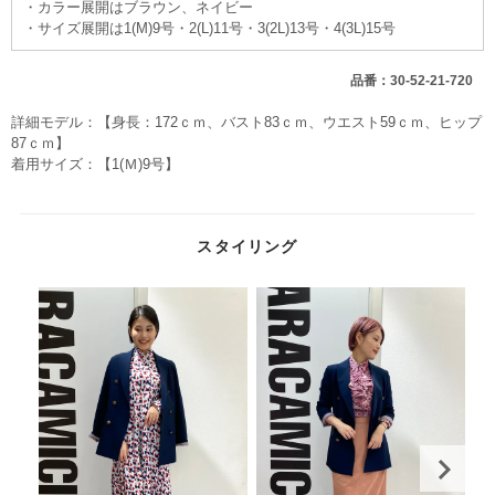
・カラー展開はブラウン、ネイビー
・サイズ展開は1(M)9号・2(L)11号・3(2L)13号・4(3L)15号
品番：30-52-21-720
詳細モデル：【身長：172ｃｍ、バスト83ｃｍ、ウエスト59ｃｍ、ヒップ
87ｃｍ】
着用サイズ：【1(Ｍ)9号】
スタイリング