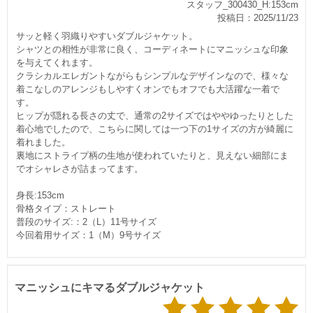
スタッフ_300430_H:153cm
投稿日：2025/11/23
サッと軽く羽織りやすいダブルジャケット。
シャツとの相性が非常に良く、コーディネートにマニッシュな印象
を与えてくれます。
クラシカルエレガントながらもシンプルなデザインなので、様々な
着こなしのアレンジもしやすくオンでもオフでも大活躍な一着で
す。
ヒップが隠れる長さの丈で、通常の2サイズではややゆったりとした
着心地でしたので、こちらに関しては一つ下の1サイズの方が綺麗に
着れました。
裏地にストライプ柄の生地が使われていたりと、見えない細部にま
でオシャレさが詰まってます。
身長:153cm
骨格タイプ：ストレート
普段のサイズ:：2（L）11号サイズ
今回着用サイズ：1（M）9号サイズ
マニッシュにキマるダブルジャケット