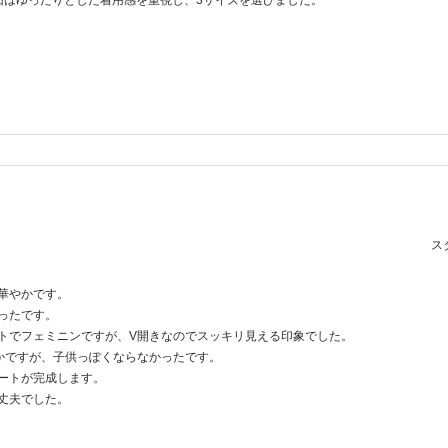
回はゆったりとした着用感を重視し、3サイズを選びました。
スタ
華やかです。
ったです。
トでフェミニンですが、V開きなのでスッキリ見える印象でした。
かですが、子供っぽくならなかったです。
ートが完成します。
丈夫でした。