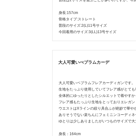
普段は2サイズを選ぶことが多いのですが、今
身長:157cm
骨格タイプ:ストレート
普段のサイズ:2(L)11号サイズ
今回着用のサイズ:3(LL)13号サイズ
大人可愛いぺプラムカーデ
大人可愛いペプラムフレアカーディガンです。
生地をたっぷり使用していてフレア感がとても
全体的にゆったりとしたシルエットで着やすか
フレア感もたっぷり生地をとっておりエレガン
ウエストはXラインの絞り具合ふが絶妙で華や
ありそうでない楽ちんにフェミニンコーディネ
ゆとりは少しありましたがいつものサイズで大
身長：164cm