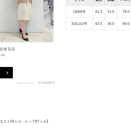
1(M)9号
61.5
31.5
78.0
3(2L)13号
63.5
34.0
90.0
百貨店店
神戸大丸店
cm
156cm
powered by
エスト59ｃｍ、ヒップ87ｃｍ】