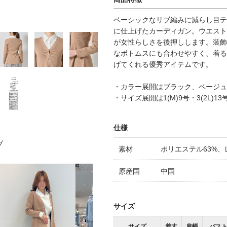
ベーシックなリブ編みに減らし目テ
に仕上げたカーディガン。ウエスト
が女性らしさを後押しします。装飾
なボトムスにも合わせやすく、着る
げてくれる優秀アイテムです。
・カラー展開はブラック、ベージュ
・サイズ展開は1(M)9号・3(2L)13
仕様
プ
素材
ポリエステル63%、
原産国
中国
サイズ
サイズ
着丈
肩幅
バス