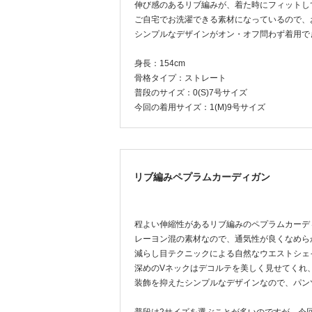
伸び感のあるリブ編みが、着た時にフィットし
ご自宅でお洗濯できる素材になっているので、
シンプルなデザインがオン・オフ問わず着用で
身長：154cm
骨格タイプ：ストレート
普段のサイズ：0(S)7号サイズ
今回の着用サイズ：1(M)9号サイズ
リブ編みペプラムカーディガン
程よい伸縮性があるリブ編みのペプラムカーデ
レーヨン混の素材なので、通気性が良くなめら
減らし目テクニックによる自然なウエストシェ
深めのVネックはデコルテを美しく見せてくれ
装飾を抑えたシンプルなデザインなので、パン