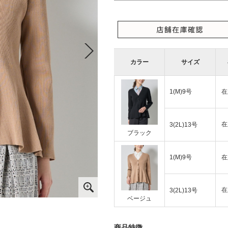
カラー
サイズ
1(M)9号
在
在
3(2L)13号
ブラック
1(M)9号
在
在
3(2L)13号
ベージュ
商品特徴