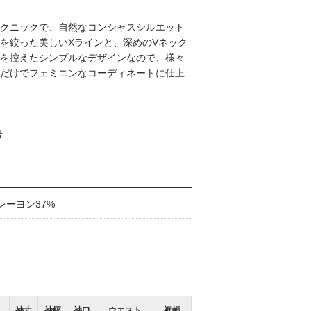
クニックで、自然なコンシャスシルエット
を絞った美しいXラインと、深めのVネック
を控えたシンプルなデザインなので、様々
だけでフェミニンなコーディネートに仕上
号
レーヨン37%
ト
袖丈
袖幅
袖口
ウエスト
裾幅