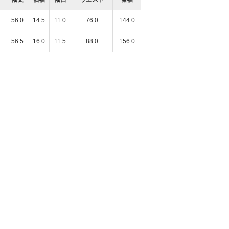
56.0
14.5
11.0
76.0
144.0
56.5
16.0
11.5
88.0
156.0