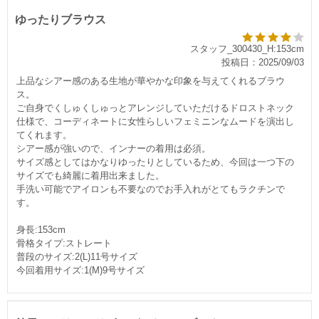
ゆったりブラウス
スタッフ_300430_H:153cm
投稿日：2025/09/03
上品なシアー感のある生地が華やかな印象を与えてくれるブラウ
ス。
ご自身でくしゅくしゅっとアレンジしていただけるドロストネック
仕様で、コーディネートに女性らしいフェミニンなムードを演出し
てくれます。
シアー感が強いので、インナーの着用は必須。
サイズ感としてはかなりゆったりとしているため、今回は一つ下の
サイズでも綺麗に着用出来ました。
手洗い可能でアイロンも不要なのでお手入れがとてもラクチンで
す。
身長:153cm
骨格タイプ:ストレート
普段のサイズ:2(L)11号サイズ
今回着用サイズ:1(M)9号サイズ