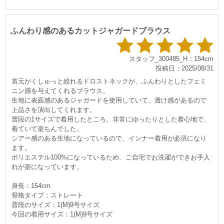
ふんわり感のあるカットジャガードブラウス
スタッフ_300485_H：154cm
投稿日：2025/08/31
首元がくしゅっと絞れるドロストネックが、ふんわりとしたフェミ
ニン感を与えてくれるブラウス。
生地に表面感のあるジャガードを使用していて、透け感があるので
上品さを演出してくれます。
普段の1サイズで着用したところ、非常にゆったりとした着心地で、
着ていて楽ちんでした。
シアー感のある生地になっているので、インナー着用が必須になり
ます。
ポリエステル100%になっているため、ご自宅でお洗濯ができお手入
れが楽になっています。
身長：154cm
骨格タイプ：ストレート
普段のサイズ：1(M)9号サイズ
今回の着用サイズ：1(M)9号サイズ