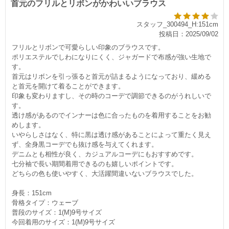
首元のフリルとリボンがかわいいブラウス
スタッフ_300494_H:151cm
投稿日：2025/09/02
フリルとリボンで可愛らしい印象のブラウスです。
ポリエステルでしわになりにくく、ジャガードで布感が強い生地で
す。
首元はリボンを引っ張ると首元が詰まるようになっており、緩める
と首元を開けて着ることができます。
印象も変わりますし、その時のコーデで調節できるのがうれしいで
す。
透け感があるのでインナーは色に合ったものを着用することをお勧
めします。
いやらしさはなく、特に黒は透け感があることによって重たく見え
ず、全身黒コーデでも抜け感を与えてくれます。
デニムとも相性が良く、カジュアルコーデにもおすすめです。
七分袖で長い期間着用できるのも嬉しいポイントです。
どちらの色も使いやすく、大活躍間違いないブラウスでした。
身長：151cm
骨格タイプ：ウェーブ
普段のサイズ：1(M)9号サイズ
今回着用のサイズ：1(M)9号サイズ