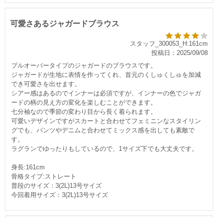
可愛さあるジャガードブラウス
スタッフ_300053_H:161cm
投稿日：2025/09/08
プルオーバータイプのジャガードのブラウスです。
ジャガードが生地に表情を作ってくれ、首元のくしゅくしゅを加減
でき可愛さを出せます。
シアー感はあるのでインナーは必須ですが、インナーの色でジャガ
ードの柄の見え方の変化を楽しむことができます。
七分袖なので季節の変わり目から長く着られます。
可愛いデザインですがスカートと合わせてフェミニンなスタイリン
グでも、パンツやデニムと合わせてミックス感を出しても素敵で
す。
ラグランでゆったりもしているので、1サイズ下でも大丈夫です。
身長:161cm
骨格タイプ:ストレート
普段のサイズ：3(2L)13号サイズ
今回着用サイズ：3(2L)13号サイズ