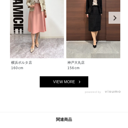
横浜ポルタ店
神戸大丸店
名
160cm
156cm
1
VIEW MORE
powered by
関連商品