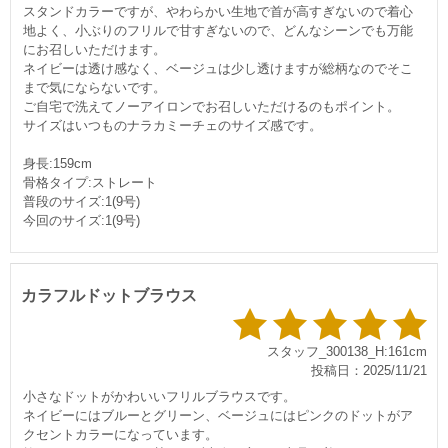
スタンドカラーですが、やわらかい生地で首が高すぎないので着心
地よく、小ぶりのフリルで甘すぎないので、どんなシーンでも万能
にお召しいただけます。
ネイビーは透け感なく、ベージュは少し透けますが総柄なのでそこ
まで気にならないです。
ご自宅で洗えてノーアイロンでお召しいただけるのもポイント。
サイズはいつものナラカミーチェのサイズ感です。
身長:159cm
骨格タイプ:ストレート
普段のサイズ:1(9号)
今回のサイズ:1(9号)
カラフルドットブラウス
スタッフ_300138_H:161cm
投稿日：2025/11/21
小さなドットがかわいいフリルブラウスです。
ネイビーにはブルーとグリーン、ベージュにはピンクのドットがア
クセントカラーになっています。