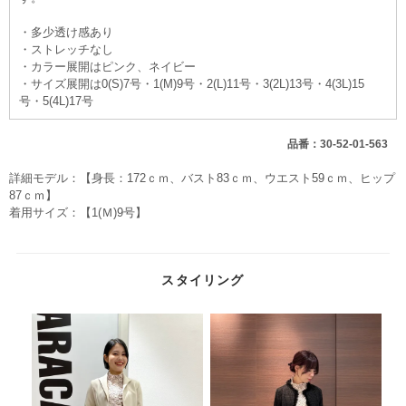
・多少透け感あり
・ストレッチなし
・カラー展開はピンク、ネイビー
・サイズ展開は0(S)7号・1(M)9号・2(L)11号・3(2L)13号・4(3L)15
号・5(4L)17号
品番：30-52-01-563
詳細モデル：【身長：172ｃｍ、バスト83ｃｍ、ウエスト59ｃｍ、ヒップ
87ｃｍ】
着用サイズ：【1(Ｍ)9号】
スタイリング