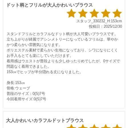
ドット柄とフリルが大人かわいいブラウス
スタッフ_330232_H:153cm
投稿日：2025/12/30
スタンドフリルとカラフルなドット柄が大人可愛いブラウスです。
立ち上がりが綺麗でアシンメトリーになっているフリルは、華やか
かつ柔らかい雰囲気になります。
ポリエステル素材で柔らかい生地になっており、シワになりにくく
お手入もとても楽にしていただけます。
着用感はウエストが普段よりも少しゆったりめでしたが、0サイズで
問題なく着用できました。
153㎝でヒップが半分隠れる丈になりました。
身長:153㎝
骨格:ウェーブ
普段のサイズ：0(S)7号
今回着用サイズ:0(S)7号
大人かわいいカラフルドットブラウス