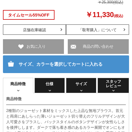
￥25,300
(税込)
￥11,330
タイムセール55%OFF
(税込)
店舗在庫確認
「取寄購入」について
お気に入り
商品の問い合わせ
サイズ、カラーを選択してカートに入れる
スタッフ
商品特徴
仕様
サイズ
レビュー
商品特徴
2種類のジョーゼット素材をミックスした上品な無地ブラウス。首元
と両肩にあしらった薄いジョーゼット切り替えのフリルデザインが大
人可愛さをプラスし、バックスタイルのボタンデザインが女性らしさ
を後押しします。ダークで落ち着き感のあるカラー展開でオンにもオ