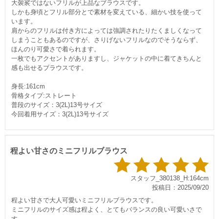
大袈裟ではないフリルが上品なブラウスです。
しかも身頃とフリル部分とで素材を変えている、細かい技を使って
います。
肩からのフリルは付き方によっては強調されたりたくましくなって
しまうこともあるのですが、さりげないフリルなのでそうならず、
ほんのり可愛さで着られます。
一枚でもアクセントがありますし、ジャケットの中に着てきちんと
感も出せるブラウスです。
身長:161cm
骨格タイプ:ストレート
普段のサイズ：3(2L)13号サイズ
今回着用サイズ：3(2L)13号サイズ
程よい甘さのミニフリルブラウス
スタッフ_380138_H:164cm
投稿日：2025/09/20
程よい甘さで大人可愛いミニフリルブラウスです。
ミニフリルのサイズ感は程よく、とてもバランスの良い可愛いさで
す。