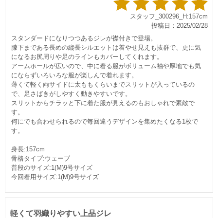
スタッフ_300296_H:157cm
投稿日：2025/02/28
スタンダードになりつつあるジレが襟付きで登場。
膝下まである長めの縦長シルエットは着やせ見えも抜群で、更に気
になるお尻周りや足のラインもカバーしてくれます。
アームホールが広いので、中に着る服がボリューム袖や厚地でも気
にならずいろいろな服が楽しんで着れます。
薄くて軽く両サイドに太ももくらいまでスリットが入っているの
で、足さばきがしやすく動きやすいです。
スリットからチラッと下に着た服が見えるのもおしゃれで素敵で
す。
何にでも合わせられるので毎回違うデザインを集めたくなる1枚で
す。
身長:157cm
骨格タイプ:ウェーブ
普段のサイズ:1(M)9号サイズ
今回着用サイズ:1(M)9号サイズ
軽くて羽織りやすい上品ジレ