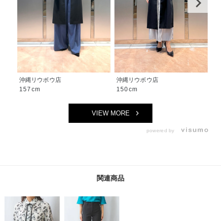
沖縄リウボウ店
沖縄リウボウ店
沖
157cm
150cm
1
VIEW MORE
powered by
関連商品