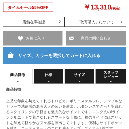
￥13,310
タイムセール55%OFF
(税込)
店舗在庫確認
「取寄購入」について
お気に入り
商品の問い合わせ
サイズ、カラーを選択してカートに入れる
スタッフ
商品特徴
仕様
サイズ
レビュー
商品特徴
上品な印象を与えてくれるトロピカルポリエステルジレ。シンプルな
カラーで洗練感のある大人の装いを演出。ボタンレスでさっと羽織れ
るスタイリングの手軽さも魅力的なポイントです。ロング丈のIライ
ンシルエットで着こなしもスマートな印象に。裾のサイドにはスリッ
トを加えて軽やかなヌケ感を演出してくれます。便利なサイドポケッ
ト付き。コーディネートのこなれ感もアップしてくれる1着です。