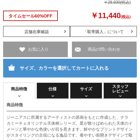
￥28,600
(税込)
￥11,440
タイムセール60%OFF
(税込)
店舗在庫確認
「取寄購入」について
お気に入り
商品の問い合わせ
サイズ、カラーを選択してカートに入れる
スタッフ
商品特徴
仕様
サイズ
レビュー
商品特徴
ジーニアスに所属するアーティストの原画をもとに作成した、ナラ
カミーチェオリジナル天体柄シリーズ。星が散りばめられた天体のイ
メージと華やかな色使いが目を惹きます。鮮やかなプリントデザイン
がスタイリングの主役になる逸品です。着やすい前開きデザインで取