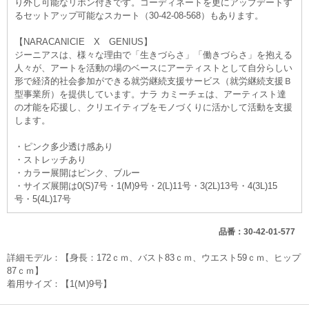
り外し可能なリボン付きです。コーディネートを更にアップデートす
るセットアップ可能なスカート（30-42-08-568）もあります。
【NARACANICIE X GENIUS】
ジーニアスは、様々な理由で「生きづらさ」「働きづらさ」を抱える
人々が、アートを活動の場のベースにアーティストとして自分らしい
形で経済的社会参加ができる就労継続支援サービス（就労継続支援Ｂ
型事業所）を提供しています。ナラ カミーチェは、アーティスト達
の才能を応援し、クリエイティブをモノづくりに活かして活動を支援
します。
・ピンク多少透け感あり
・ストレッチあり
・カラー展開はピンク、ブルー
・サイズ展開は0(S)7号・1(M)9号・2(L)11号・3(2L)13号・4(3L)15
号・5(4L)17号
品番：30-42-01-577
詳細モデル：【身長：172ｃｍ、バスト83ｃｍ、ウエスト59ｃｍ、ヒップ
87ｃｍ】
着用サイズ：【1(Ｍ)9号】