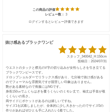
この商品の評価
レビュー数：
3
ログインするとレビュー評価できます
抜け感あるブラックワンピ
スタッフ_340042_H:150cm
投稿日：2024/07/31
ウエストのタックと襟元のV字の切り込みが女性らしさを引き立てる
ブラックワンピースです。
ドロップショルダーでリラックス感があり、七分袖で抜け感がある
のでフォーマルな雰囲気ですが固苦しい印象はありません。
艶がある素材なので喪服にはNGです。
身長150㎝でふくらはぎを覆うくらいのミモレ丈で、袖丈は手首が覗
くくらいの長さ。
両サイドにポケットがあるのは嬉しいですね。
サイズ1を試着しましたが、全体的に少し大きかったのでサイズ0の
作りがあればぜひとも手に入れたい1着でした。