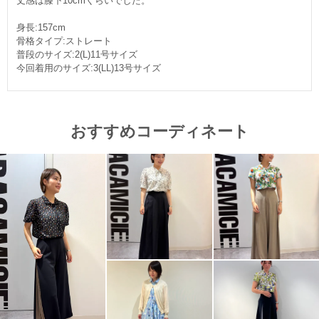
丈感は膝下10cmくらいでした。
身長:157cm
骨格タイプ:ストレート
普段のサイズ:2(L)11号サイズ
今回着用のサイズ:3(LL)13号サイズ
おすすめコーディネート