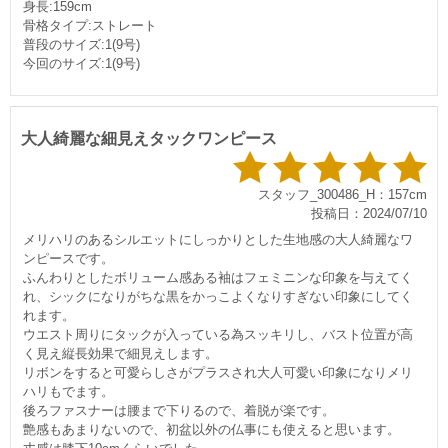
身長:159cm
骨格タイプ:ストレート
普段のサイズ:1(9号)
今回のサイズ:1(9号)
大人綺麗な細見えタックワンピース
スタッフ_300486_H：157cm
投稿日：2024/07/10
メリハリのあるシルエットにしっかりとした生地感の大人綺麗なワ
ンピースです。
ふんわりとしたボリューム感ある袖はフェミニンな印象を与えてく
れ、シックになりがちな黒をかっこよくなりすぎない印象にしてく
れます。
ウエスト周りにタックが入っている為スッキリし、バスト位置が高
く見え縦長効果で細見えします。
リボンをすると可愛らしさがプラスされ大人可愛い印象になりメリ
ハリもでます。
後ろファスナーは腰まで下りるので、着脱が楽です。
艶感もあまりないので、初盆以外の仏事にも使えると思います。