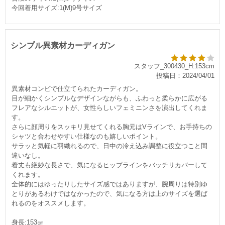
今回着用サイズ:1(M)9号サイズ
シンプル異素材カーディガン
スタッフ_300430_H:153cm
投稿日：2024/04/01
異素材コンビで仕立てられたカーディガン。
目が細かくシンプルなデザインながらも、ふわっと柔らかに広がる
フレアなシルエットが、女性らしいフェミニンさを演出してくれま
す。
さらに顔周りをスッキリ見せてくれる胸元はVラインで、お手持ちの
シャツと合わせやすい仕様なのも嬉しいポイント。
サラッと気軽に羽織れるので、日中の冷え込み調整に役立つこと間
違いなし。
着丈も絶妙な長さで、気になるヒップラインをバッチリカバーして
くれます。
全体的にはゆったりしたサイズ感ではありますが、腕周りは特別ゆ
とりがあるわけではなかったので、気になる方は上のサイズを選ば
れるのをオススメします。
身長:153㎝