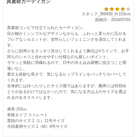
異素材カーディガン
スタッフ_300430_H:153cm
投稿日：2024/07/01
異素材コンビで仕立てられたカーディガン。
目が細かくシンプルなデザインながらも、ふわっと柔らかに広がる
フレアなシルエットが、女性らしいフェミニンさを演出してくれま
す。
さらに顔周りをスッキリ見せしてくれるよう胸元はVラインで、お手
持ちのシャツと合わせやすい仕様なのも嬉しいポイント。
サラッと気軽に羽織れるので、日中の冷え込み調整に役立つこと間
違いなし。
着丈も絶妙な長さで、気になるヒップラインをバッチリカバーして
くれます。
全体的にはゆったりしたサイズ感ではありますが、腕周りは特別ゆ
とりがあるわけではなかったので、気になる方は上のサイズを選ば
れるのをオススメします。
身長:153㎝
骨格タイプ:ストレート
普段のサイズ:2（L）11号サイズ
今回着用サイズ:1（M）9号サイズ