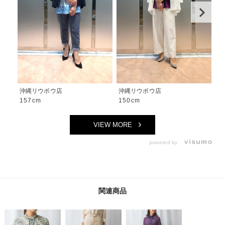
沖縄リウボウ店
沖縄リウボウ店
沖
157cm
150cm
1
VIEW MORE
powered by
関連商品