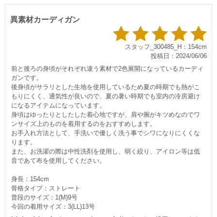
異素材カーディガン
スタッフ_300485_H：154cm
投稿日：2024/06/06
前と後ろの身頃がそれぞれ違う素材で2色展開になっているカーディ
ガンです。
後身頃がサラリとした生地を使用しているため夏の時期でも熱がこ
もりにくく、通気性が良いので、夏の暑い時期でも室内の冷房避け
になるアイテムになっています。
身頃はゆったりとしたした着心地ですが、肩や腕がキツめなのでワ
ンサイズ上のものを着用するのをおすすめします。
お手入れ方法として、手洗いで優しく洗う事でシワになりにくくな
ります。
また、お洗濯の際は中性洗剤を使用し、弱く絞り、アイロン等は低
音であて布を使用してください。
身長：154cm
骨格タイプ：ストレート
普段のサイズ：1(M)9号
今回の着用サイズ：3(LL)13号