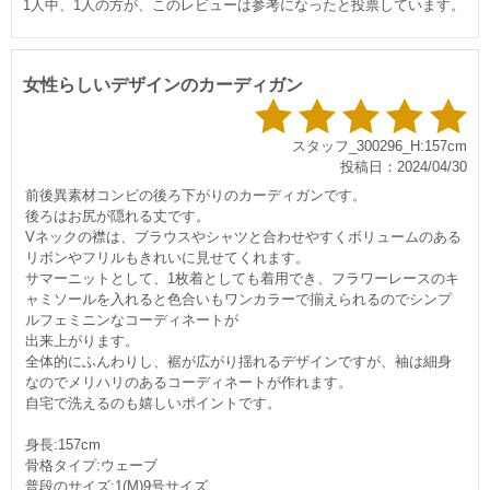
1人中、1人の方が、このレビューは参考になったと投票しています。
女性らしいデザインのカーディガン
スタッフ_300296_H:157cm
投稿日：2024/04/30
前後異素材コンビの後ろ下がりのカーディガンです。
後ろはお尻が隠れる丈です。
Vネックの襟は、ブラウスやシャツと合わせやすくボリュームのある
リボンやフリルもきれいに見せてくれます。
サマーニットとして、1枚着としても着用でき、フラワーレースのキ
ャミソールを入れると色合いもワンカラーで揃えられるのでシンプ
ルフェミニンなコーディネートが
出来上がります。
全体的にふんわりし、裾が広がり揺れるデザインですが、袖は細身
なのでメリハリのあるコーディネートが作れます。
自宅で洗えるのも嬉しいポイントです。
身長:157cm
骨格タイプ:ウェーブ
普段のサイズ:1(M)9号サイズ