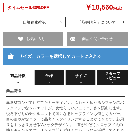
￥10,560
タイムセール60%OFF
(税込)
店舗在庫確認
「取寄購入」について
お気に入り
商品の問い合わせ
サイズ、カラーを選択してカートに入れる
スタッフ
商品特徴
仕様
サイズ
レビュー
商品特徴
異素材コンビで仕立てたカーディガン。ふわっと広がるシフォンのバ
ックフレアなシルエットが、女性らしいフェミニンさを演出します。
後ろ下がりの裾シルエットで気になるヒップラインも優しくカバー。
目の細やかなニットで品良くスタイリングすることができます。顔周
りをすっきり見せるVネックデザイン。手首がのぞくクロップド丈の
袖もポイントです。オンオフ問わず様々なシーンにも活躍してくれる