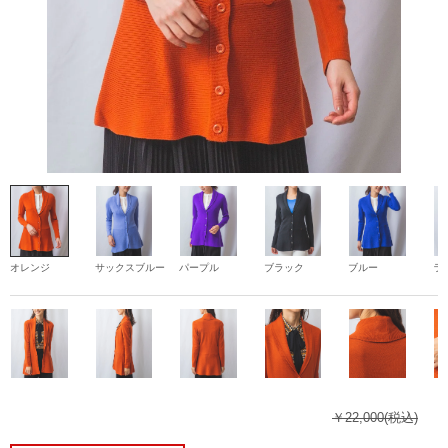
オレンジ
サックスブルー
パープル
ブラック
ブルー
ラ
￥22,000
(税込)