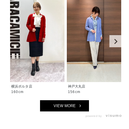
横浜ポルタ店
神戸大丸店
沖
160cm
156cm
1
VIEW MORE
powered by